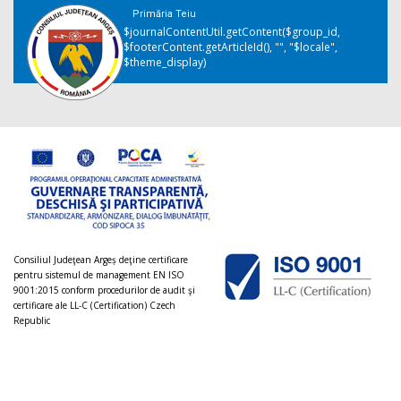
Primăria Teiu
$journalContentUtil.getContent($group_id,
$footerContent.getArticleId(), "", "$locale",
$theme_display)
Consiliul Judeţean Argeș deţine certificare
pentru sistemul de management EN ISO
9001:2015 conform procedurilor de audit şi
certificare ale LL-C (Certification) Czech
Republic