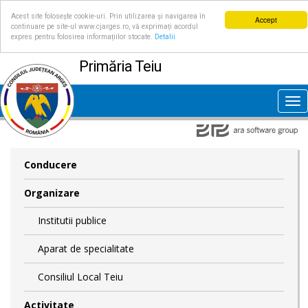
Acest site folosește cookie-uri. Prin utilizarea și navigarea în
Accept
continuare pe site-ul www.cjarges.ro, vă exprimați acordul
expres pentru folosirea informațiilor stocate.
Detalii
Primăria Teiu
Tog
nav
Conducere
Organizare
Institutii publice
Aparat de specialitate
Consiliul Local Teiu
Activitate