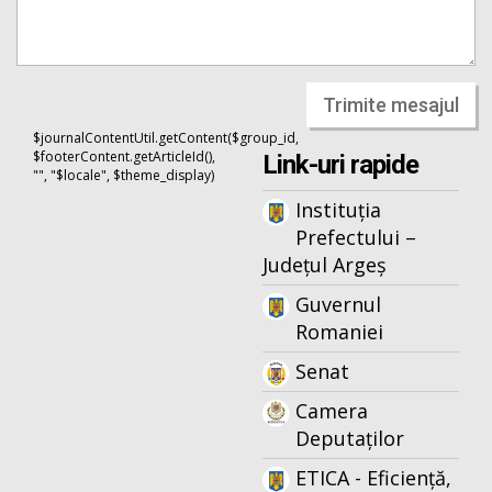
Trimite mesajul
$journalContentUtil.getContent($group_id,
$footerContent.getArticleId(),
Link-uri rapide
"", "$locale", $theme_display)
Instituția
Prefectului –
Județul Argeș
Guvernul
Romaniei
Senat
Camera
Deputaților
ETICA - Eficiență,