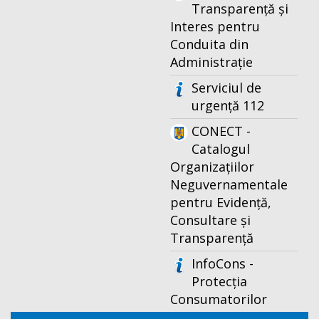
Transparență și
Interes pentru
Conduita din
Administrație
Serviciul de
urgență 112
CONECT -
Catalogul
Organizațiilor
Neguvernamentale
pentru Evidență,
Consultare și
Transparență
InfoCons -
Protecția
Consumatorilor