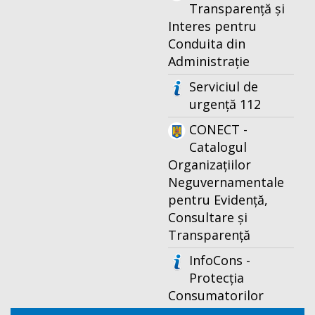
Transparență și
Interes pentru
Conduita din
Administrație
Serviciul de
urgență 112
CONECT -
Catalogul
Organizațiilor
Neguvernamentale
pentru Evidență,
Consultare și
Transparență
InfoCons -
Protecția
Consumatorilor