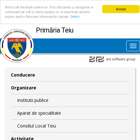
Acest site folosește cookie-uri. Prin utilizarea și navigarea în
Accept
continuare pe site-ul www.cjarges.ro, vă exprimați acordul
expres pentru folosirea informațiilor stocate.
Detalii
Primăria Teiu
Tog
nav
Conducere
Organizare
Institutii publice
Aparat de specialitate
Consiliul Local Teiu
Activitate