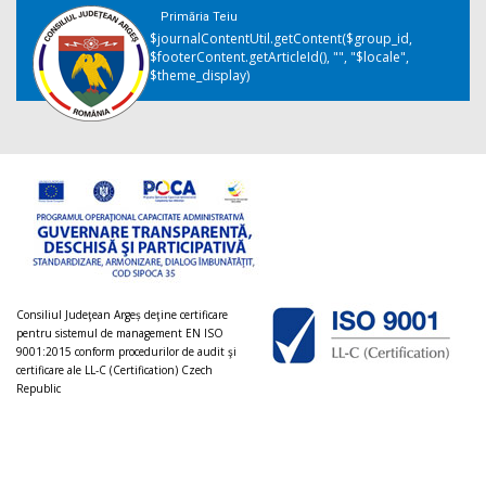
Primăria Teiu
$journalContentUtil.getContent($group_id,
$footerContent.getArticleId(), "", "$locale",
$theme_display)
Consiliul Judeţean Argeș deţine certificare
pentru sistemul de management EN ISO
9001:2015 conform procedurilor de audit şi
certificare ale LL-C (Certification) Czech
Republic