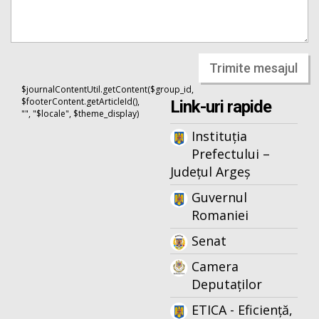
Trimite mesajul
$journalContentUtil.getContent($group_id,
$footerContent.getArticleId(),
Link-uri rapide
"", "$locale", $theme_display)
Instituția
Prefectului –
Județul Argeș
Guvernul
Romaniei
Senat
Camera
Deputaților
ETICA - Eficiență,