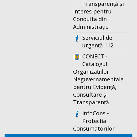
Transparență și
Interes pentru
Conduita din
Administrație
Serviciul de
urgență 112
CONECT -
Catalogul
Organizațiilor
Neguvernamentale
pentru Evidență,
Consultare și
Transparență
InfoCons -
Protecția
Consumatorilor