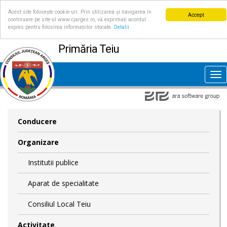
Acest site folosește cookie-uri. Prin utilizarea și navigarea în
Accept
continuare pe site-ul www.cjarges.ro, vă exprimați acordul
expres pentru folosirea informațiilor stocate.
Detalii
Primăria Teiu
Tog
nav
Conducere
Organizare
Institutii publice
Aparat de specialitate
Consiliul Local Teiu
Activitate