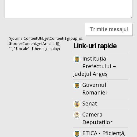
Trimite mesajul
$journalContentUtil.getContent($group_id,
$footerContent.getArticleId(),
Link-uri rapide
"", "$locale", $theme_display)
Instituția
Prefectului –
Județul Argeș
Guvernul
Romaniei
Senat
Camera
Deputaților
ETICA - Eficiență,