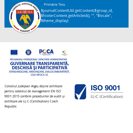
Primăria Teiu
$journalContentUtil.getContent($group_id,
$footerContent.getArticleId(), "", "$locale",
$theme_display)
Consiliul Judeţean Argeș deţine certificare
pentru sistemul de management EN ISO
9001:2015 conform procedurilor de audit şi
certificare ale LL-C (Certification) Czech
Republic