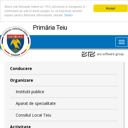
Acest site folosește cookie-uri. Prin utilizarea și navigarea în
Accept
continuare pe site-ul www.cjarges.ro, vă exprimați acordul
expres pentru folosirea informațiilor stocate.
Detalii
Primăria Teiu
Tog
nav
Conducere
Organizare
Institutii publice
Aparat de specialitate
Consiliul Local Teiu
Activitate