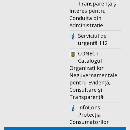
Transparență și
Interes pentru
Conduita din
Administrație
Serviciul de
urgență 112
CONECT -
Catalogul
Organizațiilor
Neguvernamentale
pentru Evidență,
Consultare și
Transparență
InfoCons -
Protecția
Consumatorilor