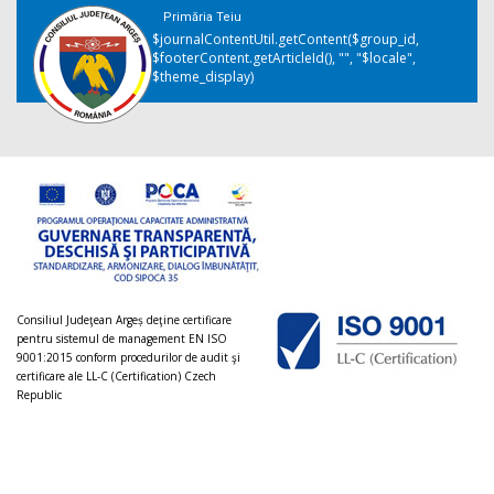
Primăria Teiu
$journalContentUtil.getContent($group_id,
$footerContent.getArticleId(), "", "$locale",
$theme_display)
Consiliul Judeţean Argeș deţine certificare
pentru sistemul de management EN ISO
9001:2015 conform procedurilor de audit şi
certificare ale LL-C (Certification) Czech
Republic