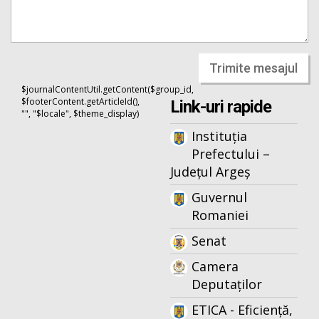
Trimite mesajul
$journalContentUtil.getContent($group_id,
$footerContent.getArticleId(),
Link-uri rapide
"", "$locale", $theme_display)
Instituția
Prefectului –
Județul Argeș
Guvernul
Romaniei
Senat
Camera
Deputaților
ETICA - Eficiență,