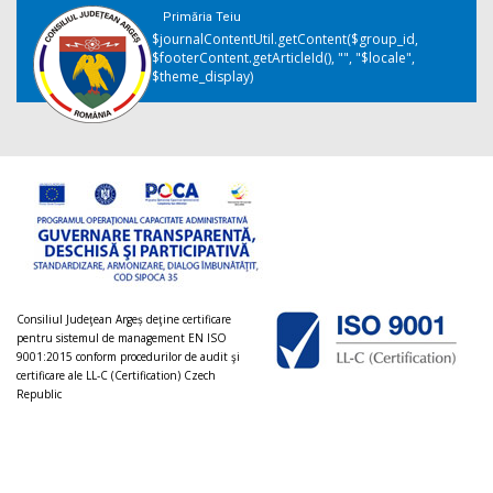
Primăria Teiu
$journalContentUtil.getContent($group_id,
$footerContent.getArticleId(), "", "$locale",
$theme_display)
Consiliul Judeţean Argeș deţine certificare
pentru sistemul de management EN ISO
9001:2015 conform procedurilor de audit şi
certificare ale LL-C (Certification) Czech
Republic