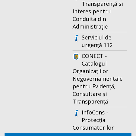
Transparență și
Interes pentru
Conduita din
Administrație
Serviciul de
urgență 112
CONECT -
Catalogul
Organizațiilor
Neguvernamentale
pentru Evidență,
Consultare și
Transparență
InfoCons -
Protecția
Consumatorilor