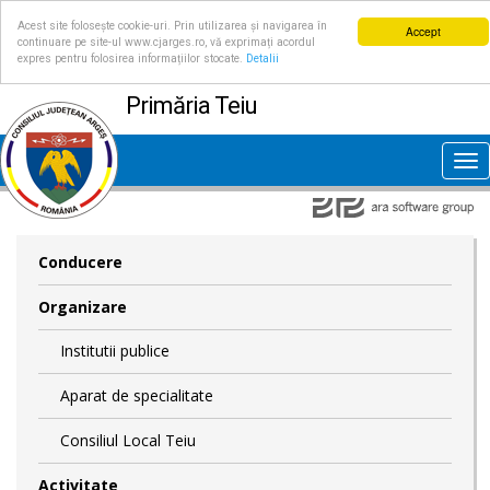
Acest site folosește cookie-uri. Prin utilizarea și navigarea în
Accept
continuare pe site-ul www.cjarges.ro, vă exprimați acordul
expres pentru folosirea informațiilor stocate.
Detalii
Primăria Teiu
Tog
nav
Conducere
Organizare
Institutii publice
Aparat de specialitate
Consiliul Local Teiu
Activitate