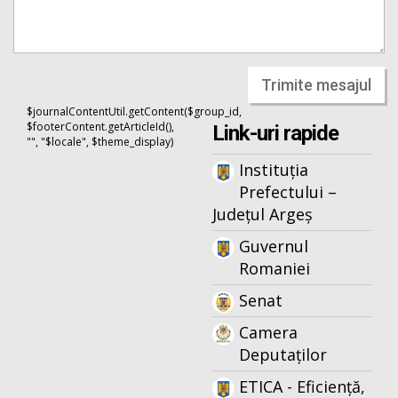
Trimite mesajul
$journalContentUtil.getContent($group_id,
$footerContent.getArticleId(),
Link-uri rapide
"", "$locale", $theme_display)
Instituția
Prefectului –
Județul Argeș
Guvernul
Romaniei
Senat
Camera
Deputaților
ETICA - Eficiență,