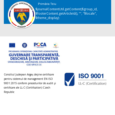
Primăria Teiu
$journalContentUtil.getContent($group_id,
$footerContent.getArticleId(), "", "$locale",
$theme_display)
Consiliul Judeţean Argeș deţine certificare
pentru sistemul de management EN ISO
9001:2015 conform procedurilor de audit şi
certificare ale LL-C (Certification) Czech
Republic