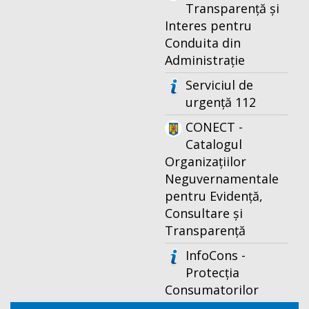
Transparență și
Interes pentru
Conduita din
Administrație
Serviciul de
urgență 112
CONECT -
Catalogul
Organizațiilor
Neguvernamentale
pentru Evidență,
Consultare și
Transparență
InfoCons -
Protecția
Consumatorilor