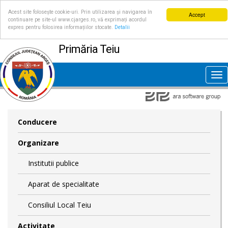
Acest site folosește cookie-uri. Prin utilizarea și navigarea în
Accept
continuare pe site-ul www.cjarges.ro, vă exprimați acordul
expres pentru folosirea informațiilor stocate.
Detalii
Primăria Teiu
Tog
nav
Conducere
Organizare
Institutii publice
Aparat de specialitate
Consiliul Local Teiu
Activitate