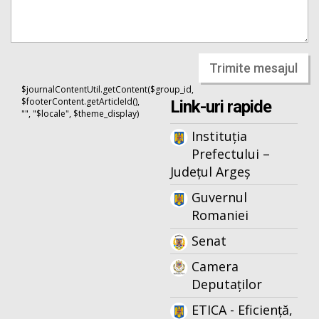
Trimite mesajul
$journalContentUtil.getContent($group_id,
$footerContent.getArticleId(),
Link-uri rapide
"", "$locale", $theme_display)
Instituția
Prefectului –
Județul Argeș
Guvernul
Romaniei
Senat
Camera
Deputaților
ETICA - Eficiență,