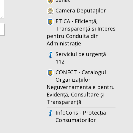
Camera Deputaților
ETICA - Eficiență,
Transparență și Interes
pentru Conduita din
Administrație
Serviciul de urgență
112
CONECT - Catalogul
Organizațiilor
Neguvernamentale pentru
Evidență, Consultare și
Transparență
InfoCons - Protecția
Consumatorilor