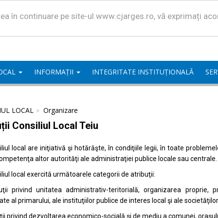
area în continuare pe site-ul www.cjarges.ro, vă exprimați ac
LOCAL
INFORMAȚII
INTEGRITATE INSTITUȚIONALĂ
SER
IUL LOCAL
Organizare
ții Consiliul Local Teiu
liul local are iniţiativă şi hotărăşte, în condiţiile legii, în toate proble
competenţa altor autorităţi ale administraţiei publice locale sau centrale.
liul local exercită următoarele categorii de atribuţii:
uţii privind unitatea administrativ-teritorială, organizarea proprie
ate al primarului, ale instituţiilor publice de interes local şi ale societăţil
uţii privind dezvoltarea economico-socială şi de mediu a comunei, oraşulu