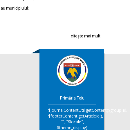
sau municipiului;
citește mai mult
Primăria Teiu
$journalContentUtil.getContent($group_id,
$footerContent.getArticleId(),
"", "$locale",
$theme_display)