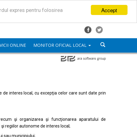
Accept
ordul expres pentru folosirea
VICII ONLINE
MONITOR OFICIAL LOCAL
mele de interes local, cu excepţia celor care sunt date prin
, precum şi organizarea şi funcţionarea aparatului de
or şi regiilor autonome de interes local;
i sau municipiului;