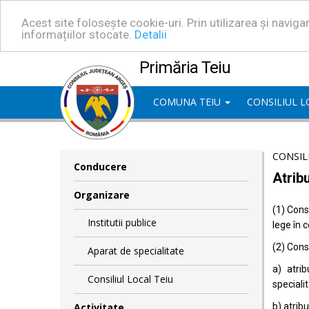
Acest site folosește cookie-uri. Prin utilizarea și navig
informațiilor stocate.
Detalii
Primăria Teiu
COMUNA TEIU
CONSILIUL 
CONSIL
Conducere
Atribu
Organizare
(1) Consi
Institutii publice
lege în 
(2) Consi
Aparat de specialitate
a) atrib
Consiliul Local Teiu
specialit
Activitate
b) atrib