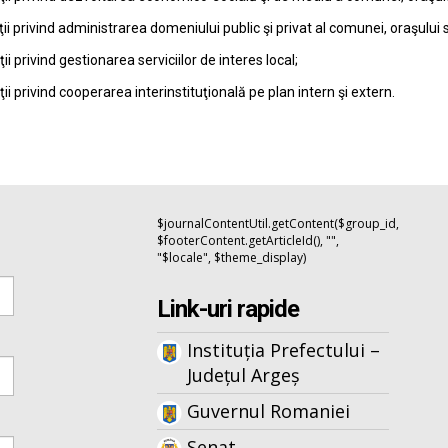
ţii privind administrarea domeniului public şi privat al comunei, oraşului 
ţii privind gestionarea serviciilor de interes local;
ţii privind cooperarea interinstituţională pe plan intern şi extern.
$journalContentUtil.getContent($group_id,
$footerContent.getArticleId(), "",
"$locale", $theme_display)
Link-uri rapide
Instituția Prefectului –
Județul Argeș
Guvernul Romaniei
Senat