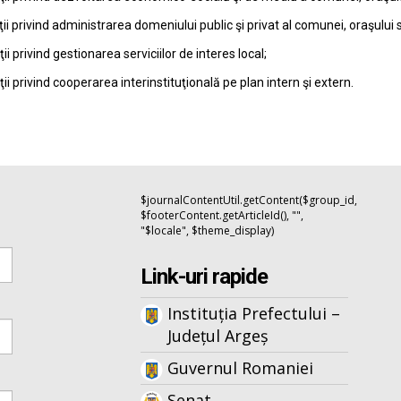
ţii privind administrarea domeniului public şi privat al comunei, oraşului 
ţii privind gestionarea serviciilor de interes local;
ţii privind cooperarea interinstituţională pe plan intern şi extern.
$journalContentUtil.getContent($group_id,
$footerContent.getArticleId(), "",
"$locale", $theme_display)
Link-uri rapide
Instituția Prefectului –
Județul Argeș
Guvernul Romaniei
Senat