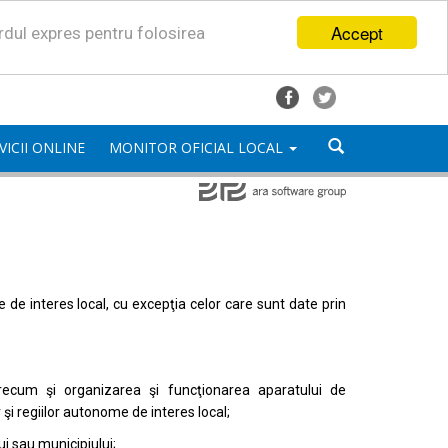
Accept
ordul expres pentru folosirea
VICII ONLINE
MONITOR OFICIAL LOCAL
mele de interes local, cu excepţia celor care sunt date prin
, precum şi organizarea şi funcţionarea aparatului de
or şi regiilor autonome de interes local;
i sau municipiului;