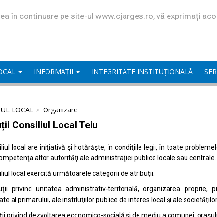
area în continuare pe site-ul www.cjarges.ro, vă exprimați ac
LOCAL
INFORMAȚII
INTEGRITATE INSTITUȚIONALĂ
SER
IUL LOCAL
Organizare
ții Consiliul Local Teiu
liul local are iniţiativă şi hotărăşte, în condiţiile legii, în toate proble
competenţa altor autorităţi ale administraţiei publice locale sau centrale.
liul local exercită următoarele categorii de atribuţii:
uţii privind unitatea administrativ-teritorială, organizarea proprie
ate al primarului, ale instituţiilor publice de interes local şi ale societăţil
uţii privind dezvoltarea economico-socială şi de mediu a comunei, oraşulu