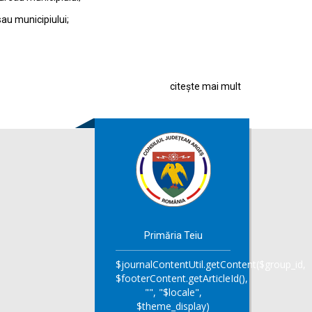
sau municipiului;
citește mai mult
Primăria Teiu
$journalContentUtil.getContent($group_id,
$footerContent.getArticleId(),
"", "$locale",
$theme_display)