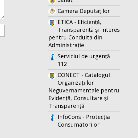
Camera Deputaților
ETICA - Eficiență,
Transparență și Interes
pentru Conduita din
Administrație
Serviciul de urgență
112
CONECT - Catalogul
Organizațiilor
Neguvernamentale pentru
Evidență, Consultare și
Transparență
InfoCons - Protecția
Consumatorilor