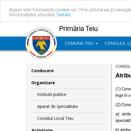
Acest site folosește cookie-uri. Prin utilizarea și navig
informațiilor stocate.
Detalii
Primăria Teiu
COMUNA TEIU
CONSILIUL 
CONSIL
Conducere
Atribu
Organizare
(1) Consi
Institutii publice
lege în 
(2) Consi
Aparat de specialitate
a) atrib
Consiliul Local Teiu
specialit
Activitate
b) atrib