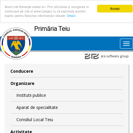
Acest site folosește cookie-uri. Prin utilizarea și navigarea în
Accept
continuare pe site-ul www.cjarges.ro, vă exprimați acordul
expres pentru folosirea informațiilor stocate.
Detalii
Primăria Teiu
Tog
nav
Conducere
Organizare
Institutii publice
Aparat de specialitate
Consiliul Local Teiu
Activitate