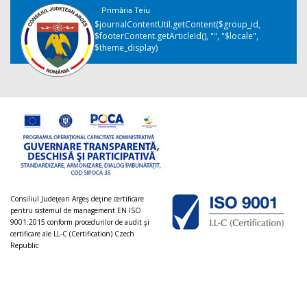
Primăria Teiu
$journalContentUtil.getContent($group_id,
$footerContent.getArticleId(), "", "$locale",
$theme_display)
Consiliul Judeţean Argeș deţine certificare
pentru sistemul de management EN ISO
9001:2015 conform procedurilor de audit şi
certificare ale LL-C (Certification) Czech
Republic