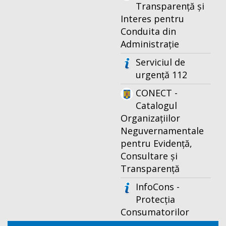
Transparență și
Interes pentru
Conduita din
Administrație
Serviciul de
urgență 112
CONECT -
Catalogul
Organizațiilor
Neguvernamentale
pentru Evidență,
Consultare și
Transparență
InfoCons -
Protecția
Consumatorilor