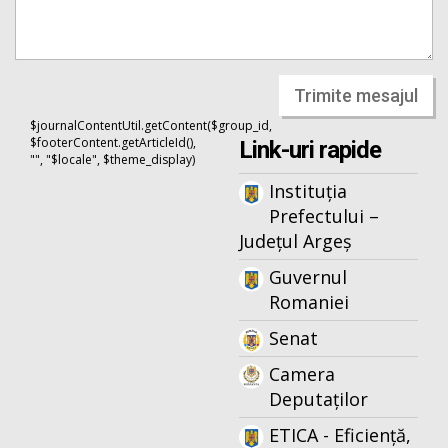
Trimite mesajul
$journalContentUtil.getContent($group_id,
$footerContent.getArticleId(),
Link-uri rapide
"", "$locale", $theme_display)
Instituția
Prefectului –
Județul Argeș
Guvernul
Romaniei
Senat
Camera
Deputaților
ETICA - Eficiență,