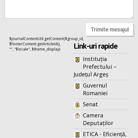
Trimite mesajul
$journalContentUtil.getContent($group_id,
$footerContent.getArticleId(),
Link-uri rapide
"", "$locale", $theme_display)
Instituția
Prefectului –
Județul Argeș
Guvernul
Romaniei
Senat
Camera
Deputaților
ETICA - Eficiență,