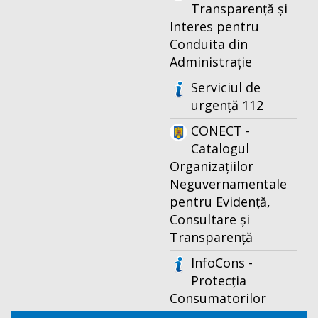
Transparență și
Interes pentru
Conduita din
Administrație
Serviciul de
urgență 112
CONECT -
Catalogul
Organizațiilor
Neguvernamentale
pentru Evidență,
Consultare și
Transparență
InfoCons -
Protecția
Consumatorilor