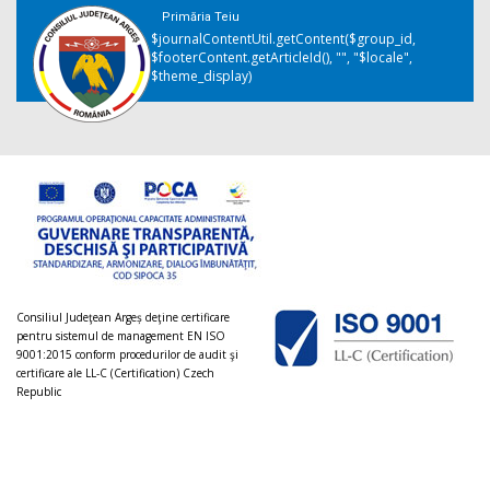
Primăria Teiu
$journalContentUtil.getContent($group_id,
$footerContent.getArticleId(), "", "$locale",
$theme_display)
Consiliul Judeţean Argeș deţine certificare
pentru sistemul de management EN ISO
9001:2015 conform procedurilor de audit şi
certificare ale LL-C (Certification) Czech
Republic