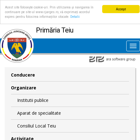
Acest site folosește cookie-uri. Prin utilizarea și navigarea în
Accept
continuare pe site-ul www.cjarges.ro, vă exprimați acordul
expres pentru folosirea informațiilor stocate.
Detalii
Primăria Teiu
Tog
nav
Conducere
Organizare
Institutii publice
Aparat de specialitate
Consiliul Local Teiu
Activitate