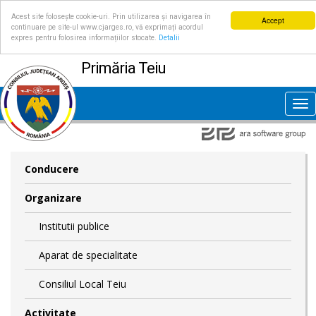
Acest site folosește cookie-uri. Prin utilizarea și navigarea în
Accept
continuare pe site-ul www.cjarges.ro, vă exprimați acordul
expres pentru folosirea informațiilor stocate.
Detalii
Primăria Teiu
Tog
nav
Conducere
Organizare
Institutii publice
Aparat de specialitate
Consiliul Local Teiu
Activitate