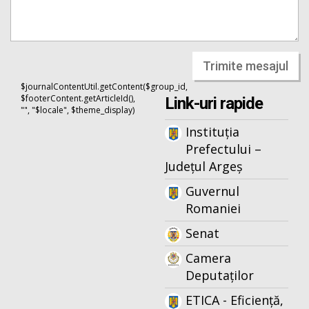
Trimite mesajul
$journalContentUtil.getContent($group_id,
$footerContent.getArticleId(),
Link-uri rapide
"", "$locale", $theme_display)
Instituția
Prefectului –
Județul Argeș
Guvernul
Romaniei
Senat
Camera
Deputaților
ETICA - Eficiență,