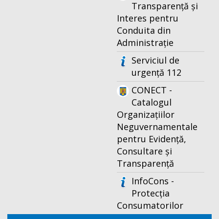
Transparență și
Interes pentru
Conduita din
Administrație
Serviciul de
urgență 112
CONECT -
Catalogul
Organizațiilor
Neguvernamentale
pentru Evidență,
Consultare și
Transparență
InfoCons -
Protecția
Consumatorilor