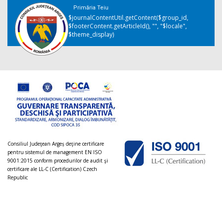
Primăria Teiu
$journalContentUtil.getContent($group_id,
$footerContent.getArticleId(), "", "$locale",
$theme_display)
Consiliul Judeţean Argeș deţine certificare
pentru sistemul de management EN ISO
9001:2015 conform procedurilor de audit şi
certificare ale LL-C (Certification) Czech
Republic