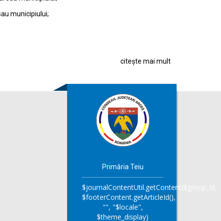
sau municipiului;
citește mai mult
Primăria Teiu
$journalContentUtil.getContent($group_id,
$footerContent.getArticleId(),
"", "$locale",
$theme_display)