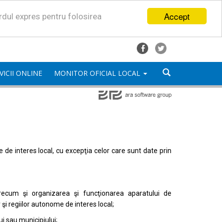
Accept
ordul expres pentru folosirea
VICII ONLINE
MONITOR OFICIAL LOCAL
mele de interes local, cu excepţia celor care sunt date prin
, precum şi organizarea şi funcţionarea aparatului de
or şi regiilor autonome de interes local;
i sau municipiului;