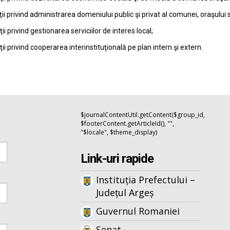
ţii privind administrarea domeniului public şi privat al comunei, oraşului 
ţii privind gestionarea serviciilor de interes local;
ţii privind cooperarea interinstituţională pe plan intern şi extern.
$journalContentUtil.getContent($group_id,
$footerContent.getArticleId(), "",
"$locale", $theme_display)
Link-uri rapide
Instituția Prefectului –
Județul Argeș
Guvernul Romaniei
Senat