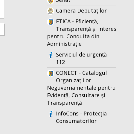
Camera Deputaților
ETICA - Eficiență,
Transparență și Interes
pentru Conduita din
Administrație
Serviciul de urgență
112
CONECT - Catalogul
Organizațiilor
Neguvernamentale pentru
Evidență, Consultare și
Transparență
InfoCons - Protecția
Consumatorilor