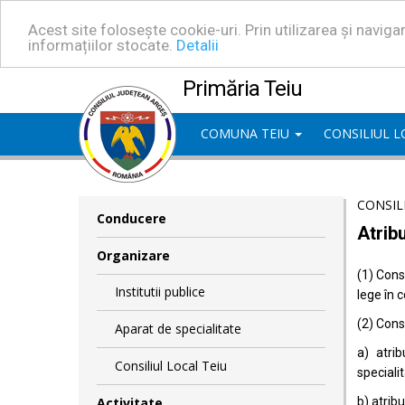
Acest site folosește cookie-uri. Prin utilizarea și navig
informațiilor stocate.
Detalii
Primăria Teiu
COMUNA TEIU
CONSILIUL 
CONSIL
Conducere
Atribu
Organizare
(1) Consi
Institutii publice
lege în 
(2) Consi
Aparat de specialitate
a) atrib
Consiliul Local Teiu
specialit
Activitate
b) atrib