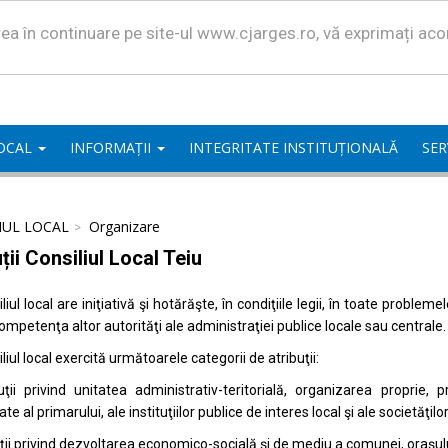
area în continuare pe site-ul www.cjarges.ro, vă exprimați ac
LOCAL
INFORMAȚII
INTEGRITATE INSTITUȚIONALĂ
SER
IUL LOCAL
Organizare
ții Consiliul Local Teiu
liul local are iniţiativă şi hotărăşte, în condiţiile legii, în toate proble
competenţa altor autorităţi ale administraţiei publice locale sau centrale.
liul local exercită următoarele categorii de atribuţii:
uţii privind unitatea administrativ-teritorială, organizarea proprie
ate al primarului, ale instituţiilor publice de interes local şi ale societăţil
uţii privind dezvoltarea economico-socială şi de mediu a comunei, oraşulu