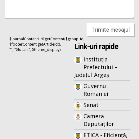
Trimite mesajul
$journalContentUtil.getContent($group_id,
$footerContent.getArticleId(),
Link-uri rapide
"", "$locale", $theme_display)
Instituția
Prefectului –
Județul Argeș
Guvernul
Romaniei
Senat
Camera
Deputaților
ETICA - Eficiență,