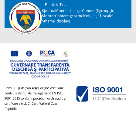
Primăria Teiu
$journalContentUtil.getContent($group_id,
$footerContent.getArticleId(), "", "$locale",
$theme_display)
Consiliul Judeţean Argeș deţine certificare
pentru sistemul de management EN ISO
9001:2015 conform procedurilor de audit şi
certificare ale LL-C (Certification) Czech
Republic