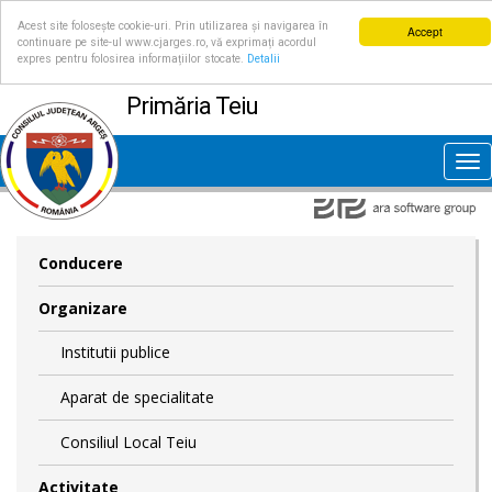
Acest site folosește cookie-uri. Prin utilizarea și navigarea în
Accept
continuare pe site-ul www.cjarges.ro, vă exprimați acordul
expres pentru folosirea informațiilor stocate.
Detalii
Primăria Teiu
Tog
nav
Conducere
Organizare
Institutii publice
Aparat de specialitate
Consiliul Local Teiu
Activitate