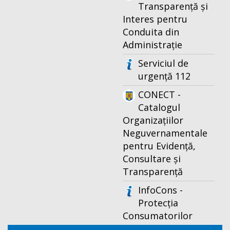
Transparență și
Interes pentru
Conduita din
Administrație
Serviciul de
urgență 112
CONECT -
Catalogul
Organizațiilor
Neguvernamentale
pentru Evidență,
Consultare și
Transparență
InfoCons -
Protecția
Consumatorilor