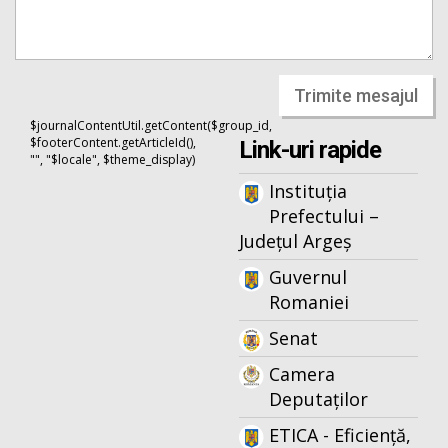
Trimite mesajul
$journalContentUtil.getContent($group_id,
$footerContent.getArticleId(),
Link-uri rapide
"", "$locale", $theme_display)
Instituția
Prefectului –
Județul Argeș
Guvernul
Romaniei
Senat
Camera
Deputaților
ETICA - Eficiență,