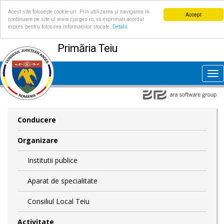
Acest site folosește cookie-uri. Prin utilizarea și navigarea în
Accept
continuare pe site-ul www.cjarges.ro, vă exprimați acordul
expres pentru folosirea informațiilor stocate.
Detalii
Primăria Teiu
Tog
nav
Conducere
Organizare
Institutii publice
Aparat de specialitate
Consiliul Local Teiu
Activitate