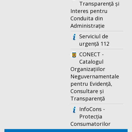
Transparență și
Interes pentru
Conduita din
Administrație
Serviciul de
urgență 112
CONECT -
Catalogul
Organizațiilor
Neguvernamentale
pentru Evidență,
Consultare și
Transparență
InfoCons -
Protecția
Consumatorilor