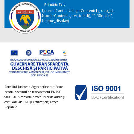
Primăria Teiu
$journalContentUtil.getContent($group_id,
$footerContent.getArticleId(), "", "$locale",
$theme_display)
Consiliul Judeţean Argeș deţine certificare
pentru sistemul de management EN ISO
9001:2015 conform procedurilor de audit şi
certificare ale LL-C (Certification) Czech
Republic