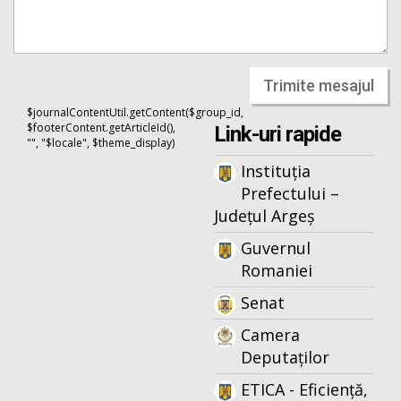
Trimite mesajul
$journalContentUtil.getContent($group_id,
$footerContent.getArticleId(),
Link-uri rapide
"", "$locale", $theme_display)
Instituția
Prefectului –
Județul Argeș
Guvernul
Romaniei
Senat
Camera
Deputaților
ETICA - Eficiență,