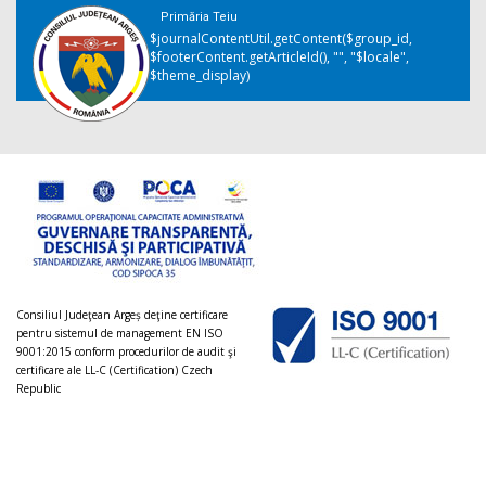
Primăria Teiu
$journalContentUtil.getContent($group_id,
$footerContent.getArticleId(), "", "$locale",
$theme_display)
Consiliul Judeţean Argeș deţine certificare
pentru sistemul de management EN ISO
9001:2015 conform procedurilor de audit şi
certificare ale LL-C (Certification) Czech
Republic