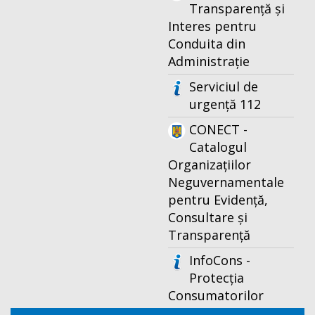
Transparență și
Interes pentru
Conduita din
Administrație
Serviciul de
urgență 112
CONECT -
Catalogul
Organizațiilor
Neguvernamentale
pentru Evidență,
Consultare și
Transparență
InfoCons -
Protecția
Consumatorilor