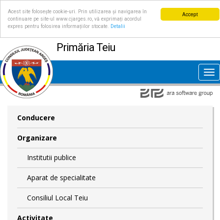
Acest site folosește cookie-uri. Prin utilizarea și navigarea în
Accept
continuare pe site-ul www.cjarges.ro, vă exprimați acordul
expres pentru folosirea informațiilor stocate.
Detalii
Primăria Teiu
Tog
nav
Conducere
Organizare
Institutii publice
Aparat de specialitate
Consiliul Local Teiu
Activitate