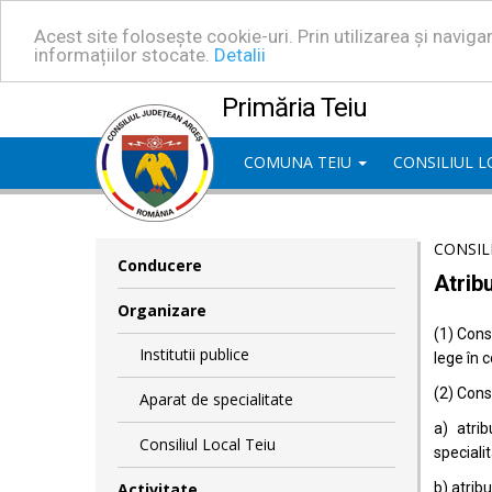
Acest site folosește cookie-uri. Prin utilizarea și navig
informațiilor stocate.
Detalii
Primăria Teiu
COMUNA TEIU
CONSILIUL 
CONSIL
Conducere
Atribu
Organizare
(1) Consi
Institutii publice
lege în 
(2) Consi
Aparat de specialitate
a) atrib
Consiliul Local Teiu
specialit
Activitate
b) atrib