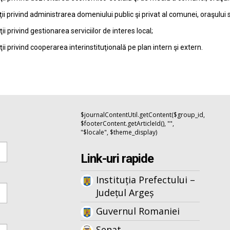
ţii privind administrarea domeniului public şi privat al comunei, oraşului 
ţii privind gestionarea serviciilor de interes local;
ţii privind cooperarea interinstituţională pe plan intern şi extern.
$journalContentUtil.getContent($group_id,
$footerContent.getArticleId(), "",
"$locale", $theme_display)
Link-uri rapide
Instituția Prefectului –
Județul Argeș
Guvernul Romaniei
Senat