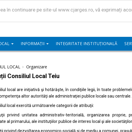
area în continuare pe site-ul www.cjarges.ro, vă exprimați ac
LOCAL
INFORMAȚII
INTEGRITATE INSTITUȚIONALĂ
SER
IUL LOCAL
Organizare
ții Consiliul Local Teiu
liul local are iniţiativă şi hotărăşte, în condiţiile legii, în toate proble
competenţa altor autorităţi ale administraţiei publice locale sau centrale.
liul local exercită următoarele categorii de atribuţii:
uţii privind unitatea administrativ-teritorială, organizarea proprie
ate al primarului, ale instituţiilor publice de interes local şi ale societăţil
uţii privind dezvoltarea economico-socială şi de mediu a comunei, oraşulu