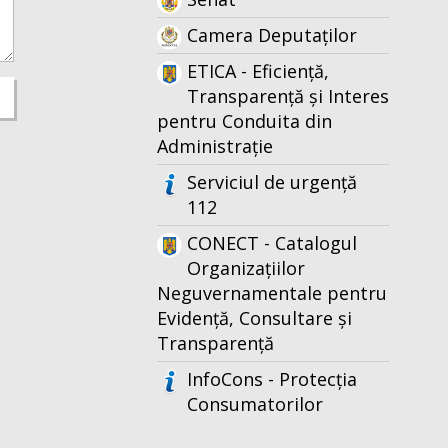
Camera Deputaților
ETICA - Eficiență,
Transparență și Interes
pentru Conduita din
Administrație
Serviciul de urgență
112
CONECT - Catalogul
Organizațiilor
Neguvernamentale pentru
Evidență, Consultare și
Transparență
InfoCons - Protecția
Consumatorilor