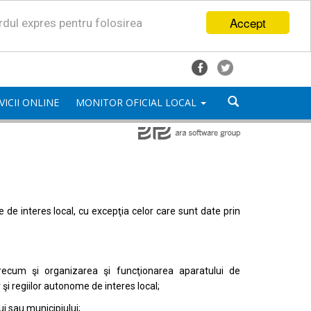
Accept
ordul expres pentru folosirea
VICII ONLINE
MONITOR OFICIAL LOCAL
mele de interes local, cu excepţia celor care sunt date prin
, precum şi organizarea şi funcţionarea aparatului de
or şi regiilor autonome de interes local;
i sau municipiului;