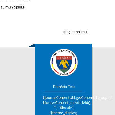
sau municipiului;
citește mai mult
Primăria Teiu
$journalContentUtil.getContent($group_id,
$footerContent.getArticleId(),
"", "$locale",
$theme_display)