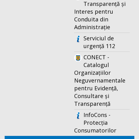
Transparență și
Interes pentru
Conduita din
Administrație
Serviciul de
urgență 112
CONECT -
Catalogul
Organizațiilor
Neguvernamentale
pentru Evidență,
Consultare și
Transparență
InfoCons -
Protecția
Consumatorilor