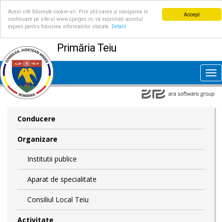
Acest site folosește cookie-uri. Prin utilizarea și navigarea în
Accept
continuare pe site-ul www.cjarges.ro, vă exprimați acordul
expres pentru folosirea informațiilor stocate.
Detalii
Primăria Teiu
Tog
nav
Conducere
Organizare
Institutii publice
Aparat de specialitate
Consiliul Local Teiu
Activitate