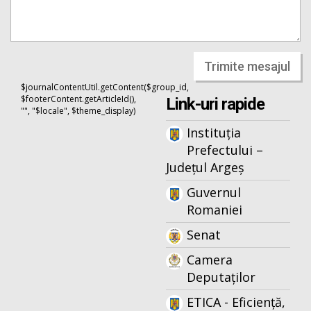
Trimite mesajul
$journalContentUtil.getContent($group_id,
$footerContent.getArticleId(),
Link-uri rapide
"", "$locale", $theme_display)
Instituția
Prefectului –
Județul Argeș
Guvernul
Romaniei
Senat
Camera
Deputaților
ETICA - Eficiență,