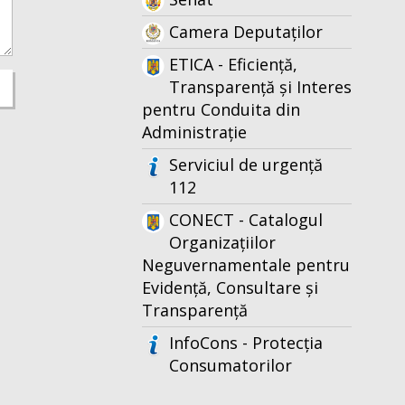
Camera Deputaților
ETICA - Eficiență,
Transparență și Interes
pentru Conduita din
Administrație
Serviciul de urgență
112
CONECT - Catalogul
Organizațiilor
Neguvernamentale pentru
Evidență, Consultare și
Transparență
InfoCons - Protecția
Consumatorilor