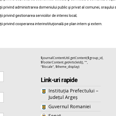
ţii privind administrarea domeniului public şi privat al comunei, oraşului 
ţii privind gestionarea serviciilor de interes local;
ţii privind cooperarea interinstituţională pe plan intern şi extern.
$journalContentUtil.getContent($group_id,
$footerContent.getArticleId(), "",
"$locale", $theme_display)
Link-uri rapide
Instituția Prefectului –
Județul Argeș
Guvernul Romaniei
Senat