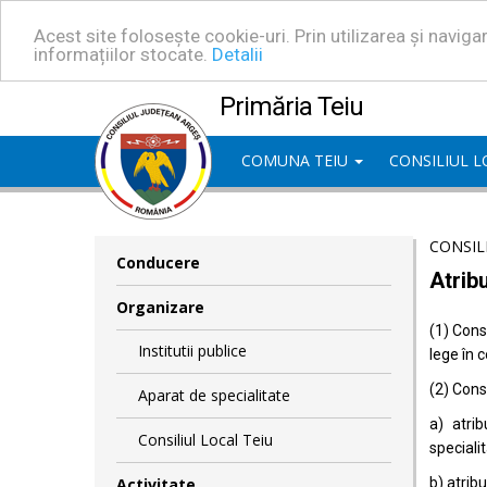
Acest site folosește cookie-uri. Prin utilizarea și navig
informațiilor stocate.
Detalii
Primăria Teiu
COMUNA TEIU
CONSILIUL 
CONSIL
Conducere
Atribu
Organizare
(1) Consi
Institutii publice
lege în 
(2) Consi
Aparat de specialitate
a) atrib
Consiliul Local Teiu
specialit
Activitate
b) atrib