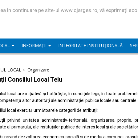
area în continuare pe site-ul www.cjarges.ro, vă exprimați ac
LOCAL
INFORMAȚII
INTEGRITATE INSTITUȚIONALĂ
SER
IUL LOCAL
Organizare
ții Consiliul Local Teiu
liul local are iniţiativă şi hotărăşte, în condiţiile legii, în toate proble
competenţa altor autorităţi ale administraţiei publice locale sau centrale.
liul local exercită următoarele categorii de atribuţii:
uţii privind unitatea administrativ-teritorială, organizarea proprie
ate al primarului, ale instituţiilor publice de interes local şi ale societăţil
uţii privind dezvoltarea economico-socială şi de mediu a comunei, oraşulu