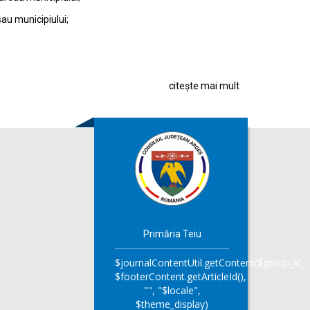
sau municipiului;
citește mai mult
Primăria Teiu
$journalContentUtil.getContent($group_id,
$footerContent.getArticleId(),
"", "$locale",
$theme_display)