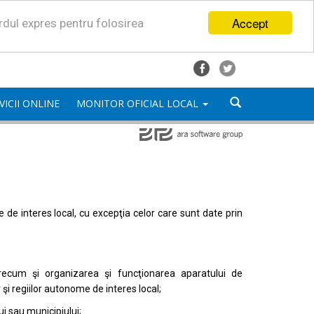
Accept
ordul expres pentru folosirea
VICII ONLINE
MONITOR OFICIAL LOCAL
mele de interes local, cu excepţia celor care sunt date prin
, precum şi organizarea şi funcţionarea aparatului de
or şi regiilor autonome de interes local;
i sau municipiului;