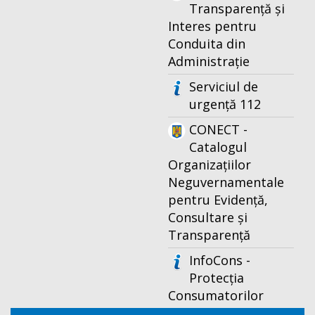
Transparență și
Interes pentru
Conduita din
Administrație
Serviciul de
urgență 112
CONECT -
Catalogul
Organizațiilor
Neguvernamentale
pentru Evidență,
Consultare și
Transparență
InfoCons -
Protecția
Consumatorilor