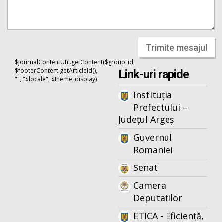
Trimite mesajul
$journalContentUtil.getContent($group_id,
$footerContent.getArticleId(),
Link-uri rapide
"", "$locale", $theme_display)
Instituția
Prefectului –
Județul Argeș
Guvernul
Romaniei
Senat
Camera
Deputaților
ETICA - Eficiență,