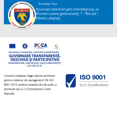
Primăria Teiu
$journalContentUtil.getContent($group_id,
$footerContent.getArticleId(), "", "$locale",
$theme_display)
Consiliul Judeţean Argeș deţine certificare
pentru sistemul de management EN ISO
9001:2015 conform procedurilor de audit şi
certificare ale LL-C (Certification) Czech
Republic