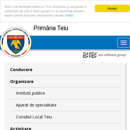
Acest site folosește cookie-uri. Prin utilizarea și navigarea în
Accept
continuare pe site-ul www.cjarges.ro, vă exprimați acordul
expres pentru folosirea informațiilor stocate.
Detalii
Primăria Teiu
Tog
nav
Conducere
Organizare
Institutii publice
Aparat de specialitate
Consiliul Local Teiu
Activitate