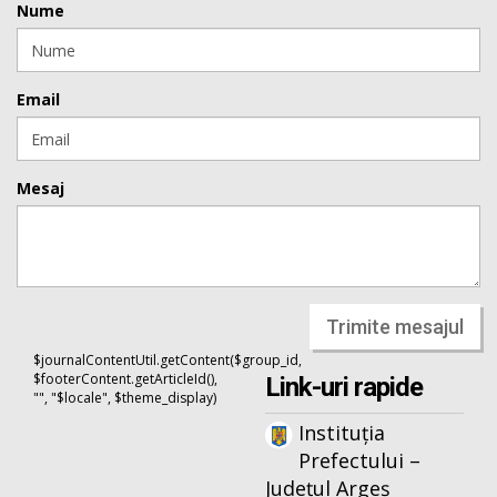
Nume
Email
Mesaj
Trimite mesajul
$journalContentUtil.getContent($group_id,
$footerContent.getArticleId(),
Link-uri rapide
"", "$locale", $theme_display)
Instituția
Prefectului –
Județul Argeș