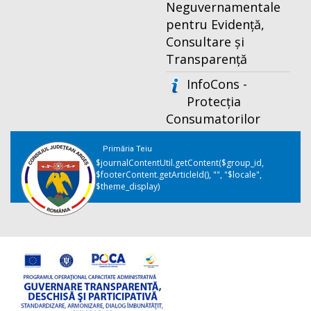
Neguvernamentale
pentru Evidență,
Consultare și
Transparență
InfoCons -
Protecția
Consumatorilor
Primăria Teiu
$journalContentUtil.getContent($group_id,
$footerContent.getArticleId(), "", "$locale",
$theme_display)