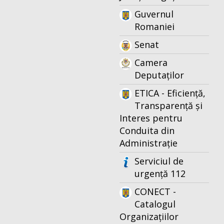
Guvernul
Romaniei
Senat
Camera
Deputaților
ETICA - Eficiență,
Transparență și
Interes pentru
Conduita din
Administrație
Serviciul de
urgență 112
CONECT -
Catalogul
Organizațiilor