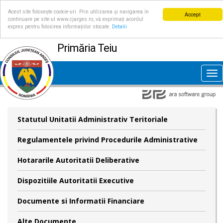
Acest site folosește cookie-uri. Prin utilizarea și navigarea în
Accept
continuare pe site-ul www.cjarges.ro, vă exprimați acordul
expres pentru folosirea informațiilor stocate.
Detalii
Primăria Teiu
Tog
nav
Statutul Unitatii Administrativ Teritoriale
Regulamentele privind Procedurile Administrative
Hotararile Autoritatii Deliberative
Dispozitiile Autoritatii Executive
Documente si Informatii Financiare
Alte Documente