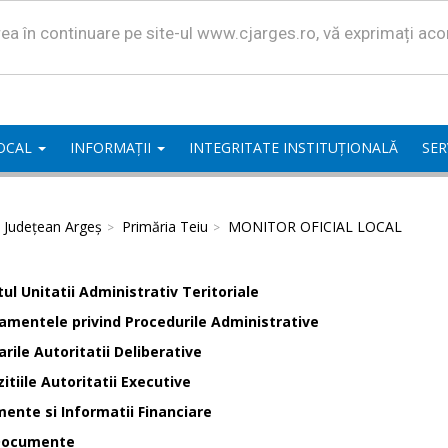
area în continuare pe site-ul www.cjarges.ro, vă exprimați ac
LOCAL
INFORMAȚII
INTEGRITATE INSTITUȚIONALĂ
SER
l Județean Argeș
Primăria Teiu
MONITOR OFICIAL LOCAL
ul Unitatii Administrativ Teritoriale
amentele privind Procedurile Administrative
rile Autoritatii Deliberative
itiile Autoritatii Executive
ente si Informatii Financiare
Documente