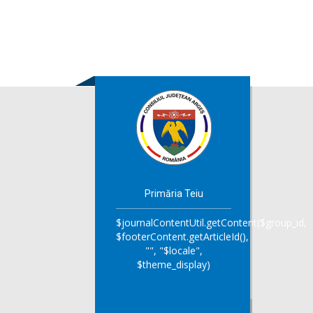
Primăria Teiu
$journalContentUtil.getContent($group_id,
$footerContent.getArticleId(),
"", "$locale",
$theme_display)