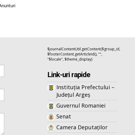
Anunturi
$journalContentUtil.getContent($group_id,
$footerContent.getArticleId(), "",
"$locale", $theme_display)
Link-uri rapide
Instituția Prefectului –
Județul Argeș
Guvernul Romaniei
Senat
Camera Deputaților