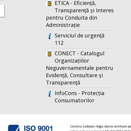
ETICA - Eficiență,
Transparență și Interes
pentru Conduita din
Administrație
Serviciul de urgență
112
CONECT - Catalogul
Organizațiilor
Neguvernamentale pentru
Evidență, Consultare și
Transparență
InfoCons - Protecția
Consumatorilor
Consiliul Judeţean Argeș deţine certificare p