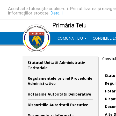
Acest site folosește cookie-uri. Prin utilizarea și navig
informațiilor stocate.
Detalii
Primăria Teiu
COMUNA TEIU
CONSILIUL 
Consiliu
Statutul Unitatii Administrativ
Teritoriale
Statut
Regulamentele privind Procedurile
Regul
Administrative
Hotara
Hotararile Autoritatii Deliberative
Dispoz
Dispozitiile Autoritatii Executive
Docum
Alte 
Documente si Informatii