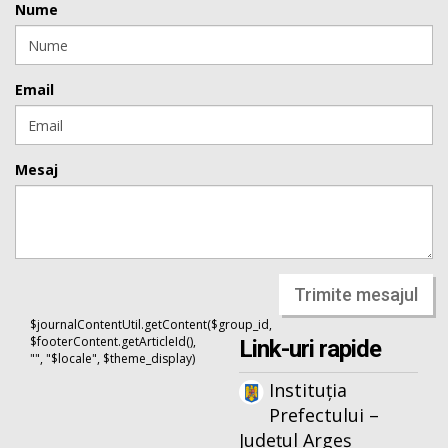
Nume
Email
Mesaj
Trimite mesajul
$journalContentUtil.getContent($group_id,
$footerContent.getArticleId(),
Link-uri rapide
"", "$locale", $theme_display)
Instituția
Prefectului –
Județul Argeș