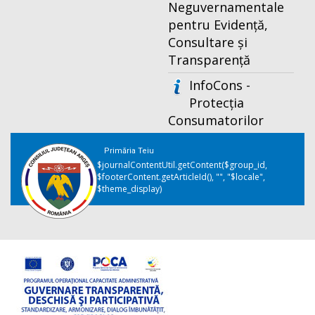
Neguvernamentale
pentru Evidență,
Consultare și
Transparență
InfoCons -
Protecția
Consumatorilor
Primăria Teiu
$journalContentUtil.getContent($group_id,
$footerContent.getArticleId(), "", "$locale",
$theme_display)