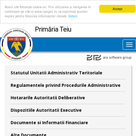
Acest site folosește cookie-uri. Prin utilizarea și navigarea în
Accept
continuare pe site-ul www.cjarges.ro, vă exprimați acordul
expres pentru folosirea informațiilor stocate.
Detalii
Primăria Teiu
Tog
nav
Statutul Unitatii Administrativ Teritoriale
Regulamentele privind Procedurile Administrative
Hotararile Autoritatii Deliberative
Dispozitiile Autoritatii Executive
Documente si Informatii Financiare
Alte Documente