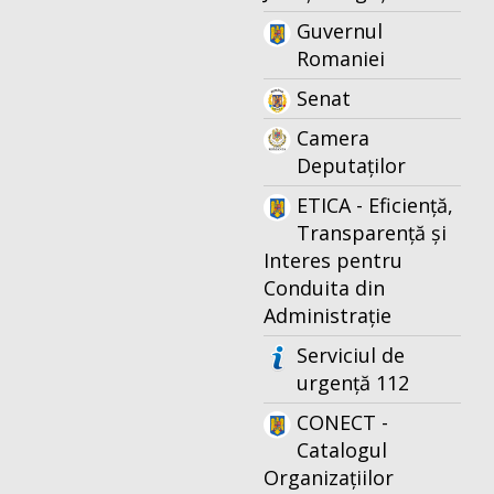
Guvernul
Romaniei
Senat
Camera
Deputaților
ETICA - Eficiență,
Transparență și
Interes pentru
Conduita din
Administrație
Serviciul de
urgență 112
CONECT -
Catalogul
Organizațiilor