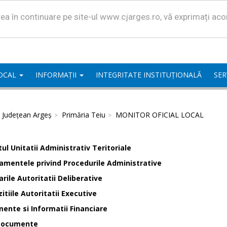
area în continuare pe site-ul www.cjarges.ro, vă exprimați ac
LOCAL
INFORMAȚII
INTEGRITATE INSTITUȚIONALĂ
SER
l Județean Argeș
Primăria Teiu
MONITOR OFICIAL LOCAL
ul Unitatii Administrativ Teritoriale
amentele privind Procedurile Administrative
rile Autoritatii Deliberative
itiile Autoritatii Executive
ente si Informatii Financiare
Documente