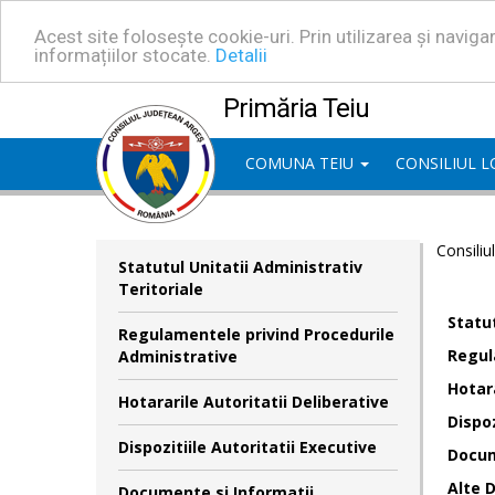
Acest site folosește cookie-uri. Prin utilizarea și navig
informațiilor stocate.
Detalii
Primăria Teiu
COMUNA TEIU
CONSILIUL 
Consiliu
Statutul Unitatii Administrativ
Teritoriale
Statut
Regulamentele privind Procedurile
Regul
Administrative
Hotara
Hotararile Autoritatii Deliberative
Dispoz
Dispozitiile Autoritatii Executive
Docum
Alte 
Documente si Informatii