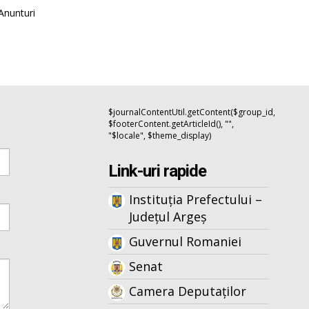
Anunturi
$journalContentUtil.getContent($group_id,
$footerContent.getArticleId(), "",
"$locale", $theme_display)
Link-uri rapide
Instituția Prefectului –
Județul Argeș
Guvernul Romaniei
Senat
Camera Deputaților