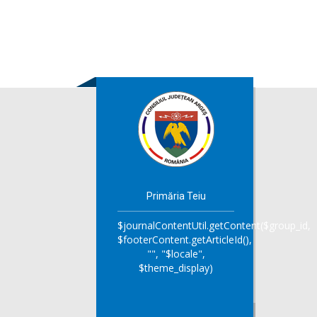
Primăria Teiu
$journalContentUtil.getContent($group_id,
$footerContent.getArticleId(),
"", "$locale",
$theme_display)