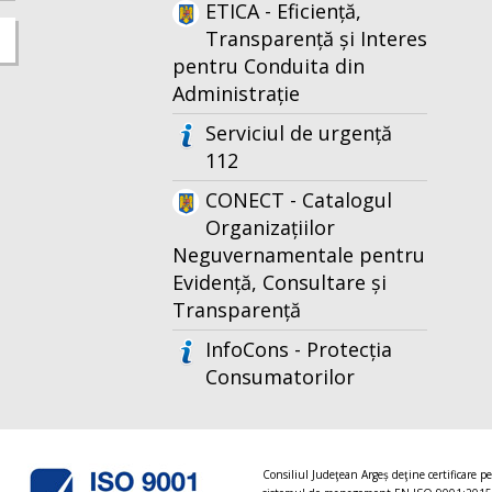
ETICA - Eficiență,
Transparență și Interes
pentru Conduita din
Administrație
Serviciul de urgență
112
CONECT - Catalogul
Organizațiilor
Neguvernamentale pentru
Evidență, Consultare și
Transparență
InfoCons - Protecția
Consumatorilor
Consiliul Judeţean Argeș deţine certificare p