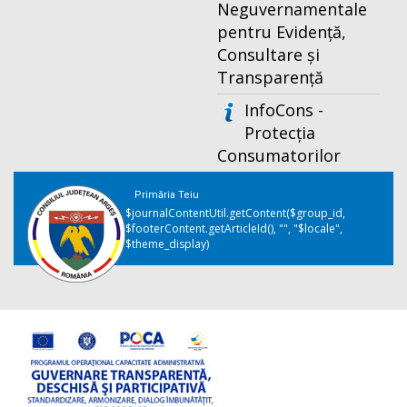
Neguvernamentale
pentru Evidență,
Consultare și
Transparență
InfoCons -
Protecția
Consumatorilor
Primăria Teiu
$journalContentUtil.getContent($group_id,
$footerContent.getArticleId(), "", "$locale",
$theme_display)