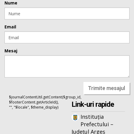
Nume
Email
Mesaj
Trimite mesajul
$journalContentUtil.getContent($group_id,
$footerContent.getArticleId(),
Link-uri rapide
"", "$locale", $theme_display)
Instituția
Prefectului –
Județul Argeș