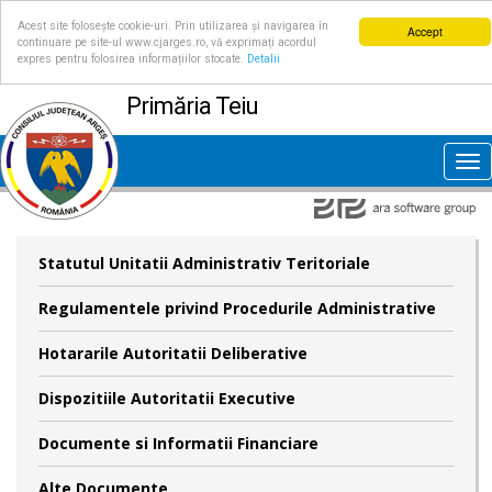
Acest site folosește cookie-uri. Prin utilizarea și navigarea în
Accept
continuare pe site-ul www.cjarges.ro, vă exprimați acordul
expres pentru folosirea informațiilor stocate.
Detalii
Primăria Teiu
Tog
nav
Statutul Unitatii Administrativ Teritoriale
Regulamentele privind Procedurile Administrative
Hotararile Autoritatii Deliberative
Dispozitiile Autoritatii Executive
Documente si Informatii Financiare
Alte Documente