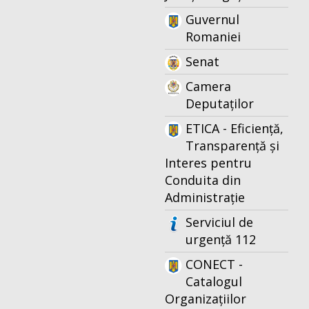
Guvernul
Romaniei
Senat
Camera
Deputaților
ETICA - Eficiență,
Transparență și
Interes pentru
Conduita din
Administrație
Serviciul de
urgență 112
CONECT -
Catalogul
Organizațiilor