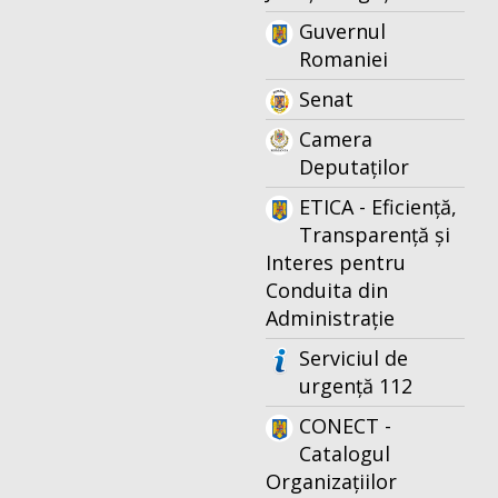
Guvernul
Romaniei
Senat
Camera
Deputaților
ETICA - Eficiență,
Transparență și
Interes pentru
Conduita din
Administrație
Serviciul de
urgență 112
CONECT -
Catalogul
Organizațiilor