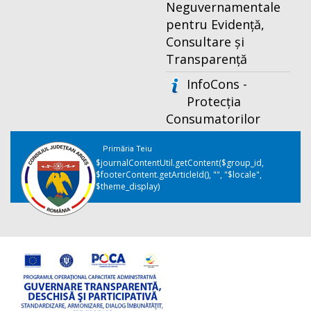
Neguvernamentale
pentru Evidență,
Consultare și
Transparență
InfoCons -
Protecția
Consumatorilor
Primăria Teiu
$journalContentUtil.getContent($group_id,
$footerContent.getArticleId(), "", "$locale",
$theme_display)