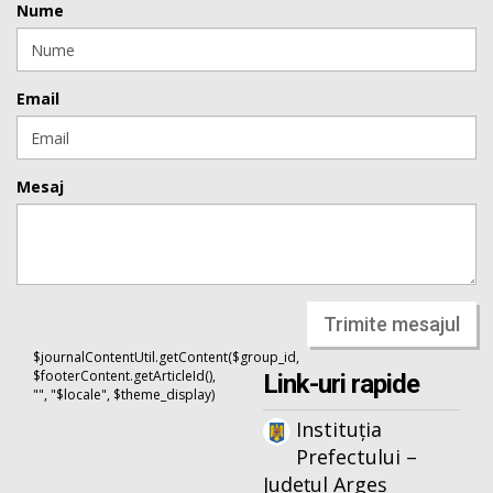
Nume
Email
Mesaj
Trimite mesajul
$journalContentUtil.getContent($group_id,
$footerContent.getArticleId(),
Link-uri rapide
"", "$locale", $theme_display)
Instituția
Prefectului –
Județul Argeș