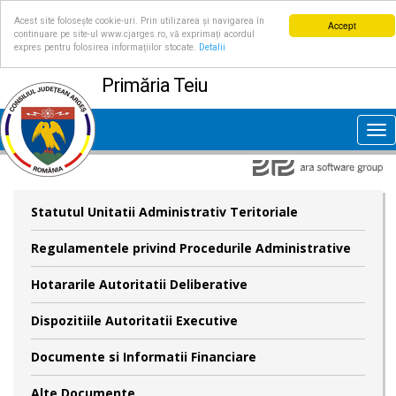
Acest site folosește cookie-uri. Prin utilizarea și navigarea în
Accept
continuare pe site-ul www.cjarges.ro, vă exprimați acordul
expres pentru folosirea informațiilor stocate.
Detalii
Primăria Teiu
Tog
nav
Statutul Unitatii Administrativ Teritoriale
Regulamentele privind Procedurile Administrative
Hotararile Autoritatii Deliberative
Dispozitiile Autoritatii Executive
Documente si Informatii Financiare
Alte Documente