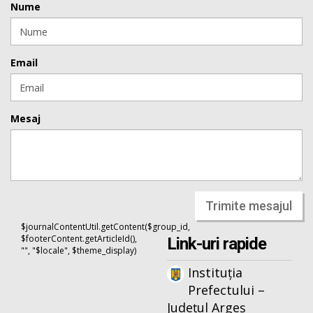
Nume
Email
Mesaj
Trimite mesajul
$journalContentUtil.getContent($group_id,
$footerContent.getArticleId(),
Link-uri rapide
"", "$locale", $theme_display)
Instituția
Prefectului –
Județul Argeș