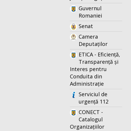
Guvernul
Romaniei
Senat
Camera
Deputaților
ETICA - Eficiență,
Transparență și
Interes pentru
Conduita din
Administrație
Serviciul de
urgență 112
CONECT -
Catalogul
Organizațiilor