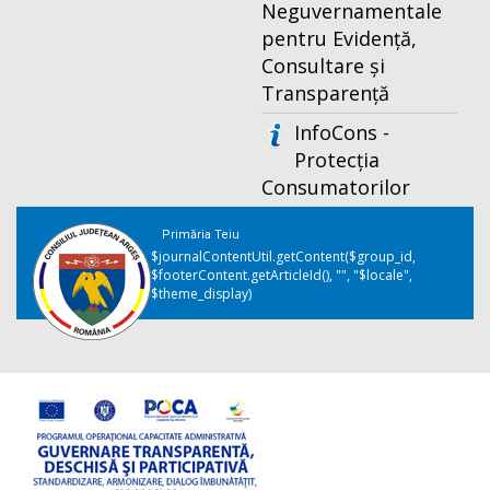
Neguvernamentale
pentru Evidență,
Consultare și
Transparență
InfoCons -
Protecția
Consumatorilor
Primăria Teiu
$journalContentUtil.getContent($group_id,
$footerContent.getArticleId(), "", "$locale",
$theme_display)