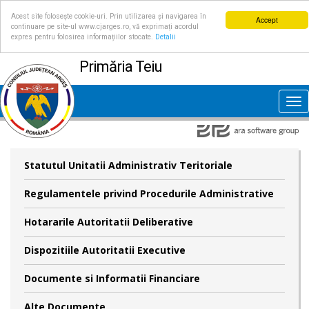
Acest site folosește cookie-uri. Prin utilizarea și navigarea în
Accept
continuare pe site-ul www.cjarges.ro, vă exprimați acordul
expres pentru folosirea informațiilor stocate.
Detalii
Primăria Teiu
Tog
nav
Statutul Unitatii Administrativ Teritoriale
Regulamentele privind Procedurile Administrative
Hotararile Autoritatii Deliberative
Dispozitiile Autoritatii Executive
Documente si Informatii Financiare
Alte Documente