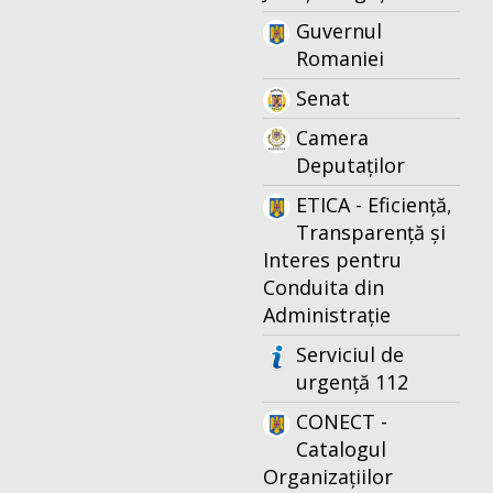
Guvernul
Romaniei
Senat
Camera
Deputaților
ETICA - Eficiență,
Transparență și
Interes pentru
Conduita din
Administrație
Serviciul de
urgență 112
CONECT -
Catalogul
Organizațiilor