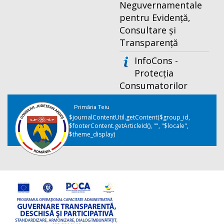
Neguvernamentale
pentru Evidență,
Consultare și
Transparență
InfoCons -
Protecția
Consumatorilor
Primăria Teiu
$journalContentUtil.getContent($group_id,
$footerContent.getArticleId(), "", "$locale",
$theme_display)