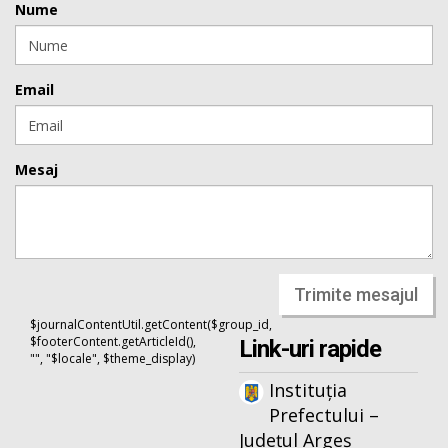
Nume
Email
Mesaj
Trimite mesajul
$journalContentUtil.getContent($group_id,
$footerContent.getArticleId(),
Link-uri rapide
"", "$locale", $theme_display)
Instituția
Prefectului –
Județul Argeș