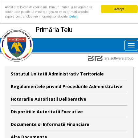
Acest site folosește cookie-uri. Prin utilizarea și navigarea în
Accept
continuare pe site-ul www.cjarges.ro, vă exprimați acordul
expres pentru folosirea informațiilor stocate.
Detalii
Primăria Teiu
Tog
nav
Statutul Unitatii Administrativ Teritoriale
Regulamentele privind Procedurile Administrative
Hotararile Autoritatii Deliberative
Dispozitiile Autoritatii Executive
Documente si Informatii Financiare
Alte Documente