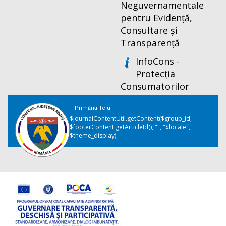
Neguvernamentale
pentru Evidență,
Consultare și
Transparență
InfoCons -
Protecția
Consumatorilor
Primăria Teiu
$journalContentUtil.getContent($group_id,
$footerContent.getArticleId(), "", "$locale",
$theme_display)