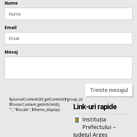
Nume
Email
Mesaj
Trimite mesajul
$journalContentUtil.getContent($group_id,
$footerContent.getArticleId(),
Link-uri rapide
"", "$locale", $theme_display)
Instituția
Prefectului –
Județul Argeș