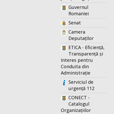
Guvernul
Romaniei
Senat
Camera
Deputaților
ETICA - Eficiență,
Transparență și
Interes pentru
Conduita din
Administrație
Serviciul de
urgență 112
CONECT -
Catalogul
Organizațiilor