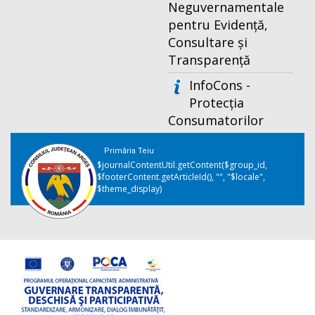
Neguvernamentale
pentru Evidență,
Consultare și
Transparență
InfoCons -
Protecția
Consumatorilor
Primăria Teiu
$journalContentUtil.getContent($group_id,
$footerContent.getArticleId(), "", "$locale",
$theme_display)