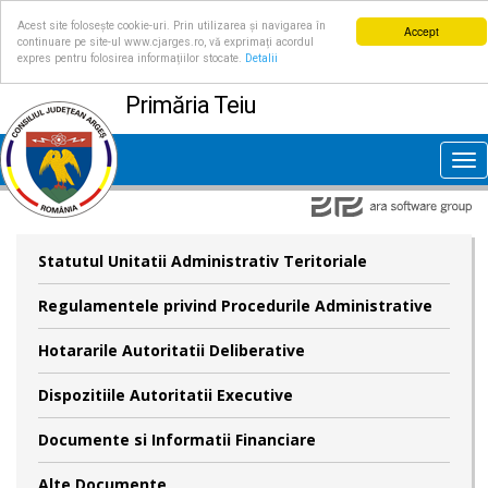
Acest site folosește cookie-uri. Prin utilizarea și navigarea în
Accept
continuare pe site-ul www.cjarges.ro, vă exprimați acordul
expres pentru folosirea informațiilor stocate.
Detalii
Primăria Teiu
Tog
nav
Statutul Unitatii Administrativ Teritoriale
Regulamentele privind Procedurile Administrative
Hotararile Autoritatii Deliberative
Dispozitiile Autoritatii Executive
Documente si Informatii Financiare
Alte Documente