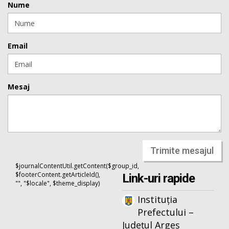
Nume
Email
Mesaj
Trimite mesajul
$journalContentUtil.getContent($group_id,
$footerContent.getArticleId(),
Link-uri rapide
"", "$locale", $theme_display)
Instituția
Prefectului –
Județul Argeș