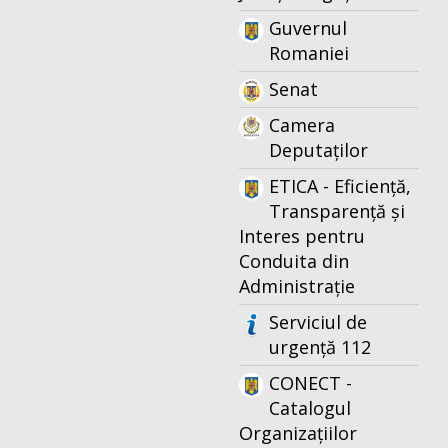
Guvernul
Romaniei
Senat
Camera
Deputaților
ETICA - Eficiență,
Transparență și
Interes pentru
Conduita din
Administrație
Serviciul de
urgență 112
CONECT -
Catalogul
Organizațiilor