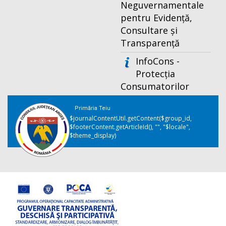
Neguvernamentale
pentru Evidență,
Consultare și
Transparență
InfoCons -
Protecția
Consumatorilor
Primăria Teiu
$journalContentUtil.getContent($group_id,
$footerContent.getArticleId(), "", "$locale",
$theme_display)