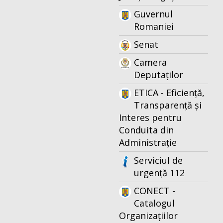
Guvernul
Romaniei
Senat
Camera
Deputaților
ETICA - Eficiență,
Transparență și
Interes pentru
Conduita din
Administrație
Serviciul de
urgență 112
CONECT -
Catalogul
Organizațiilor