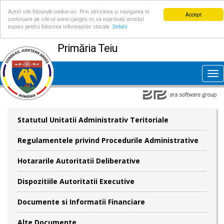
Acest site folosește cookie-uri. Prin utilizarea și navigarea în
Accept
continuare pe site-ul www.cjarges.ro, vă exprimați acordul
expres pentru folosirea informațiilor stocate.
Detalii
Primăria Teiu
Tog
nav
Statutul Unitatii Administrativ Teritoriale
Regulamentele privind Procedurile Administrative
Hotararile Autoritatii Deliberative
Dispozitiile Autoritatii Executive
Documente si Informatii Financiare
Alte Documente