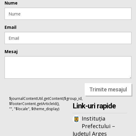
Nume
Email
Mesaj
Trimite mesajul
$journalContentUtil.getContent($group_id,
$footerContent.getArticleId(),
Link-uri rapide
"", "$locale", $theme_display)
Instituția
Prefectului –
Județul Argeș