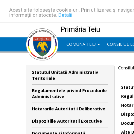
Acest site folosește cookie-uri. Prin utilizarea și navig
informațiilor stocate.
Detalii
Primăria Teiu
COMUNA TEIU
CONSILIUL 
Consiliu
Statutul Unitatii Administrativ
Teritoriale
Statut
Regulamentele privind Procedurile
Regul
Administrative
Hotara
Hotararile Autoritatii Deliberative
Dispoz
Dispozitiile Autoritatii Executive
Docum
Alte 
Documente si Informatii