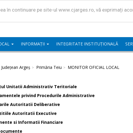
area în continuare pe site-ul www.cjarges.ro, vă exprimați ac
LOCAL
INFORMAȚII
INTEGRITATE INSTITUȚIONALĂ
SER
l Județean Argeș
Primăria Teiu
MONITOR OFICIAL LOCAL
ul Unitatii Administrativ Teritoriale
amentele privind Procedurile Administrative
rile Autoritatii Deliberative
itiile Autoritatii Executive
ente si Informatii Financiare
Documente