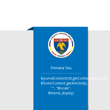
Primăria Teiu
$journalContentUtil.getContent($group_id,
$footerContent.getArticleId(),
"", "$locale",
$theme_display)