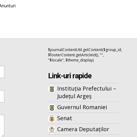
Anunturi
$journalContentUtil.getContent($group_id,
$footerContent.getArticleId(), "",
"$locale", $theme_display)
Link-uri rapide
Instituția Prefectului –
Județul Argeș
Guvernul Romaniei
Senat
Camera Deputaților