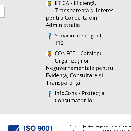
ETICA - Eficiență,
Transparență și Interes
pentru Conduita din
Administrație
Serviciul de urgență
112
CONECT - Catalogul
Organizațiilor
Neguvernamentale pentru
Evidență, Consultare și
Transparență
InfoCons - Protecția
Consumatorilor
Consiliul Judeţean Argeș deţine certificare p