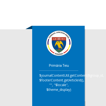
Primăria Teiu
$journalContentUtil.getContent($group_id,
$footerContent.getArticleId(),
"", "$locale",
$theme_display)