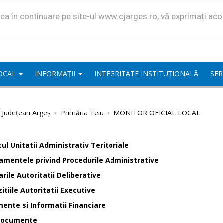
area în continuare pe site-ul www.cjarges.ro, vă exprimați ac
LOCAL
INFORMAȚII
INTEGRITATE INSTITUȚIONALĂ
SER
l Județean Argeș
Primăria Teiu
MONITOR OFICIAL LOCAL
ul Unitatii Administrativ Teritoriale
amentele privind Procedurile Administrative
rile Autoritatii Deliberative
itiile Autoritatii Executive
ente si Informatii Financiare
Documente