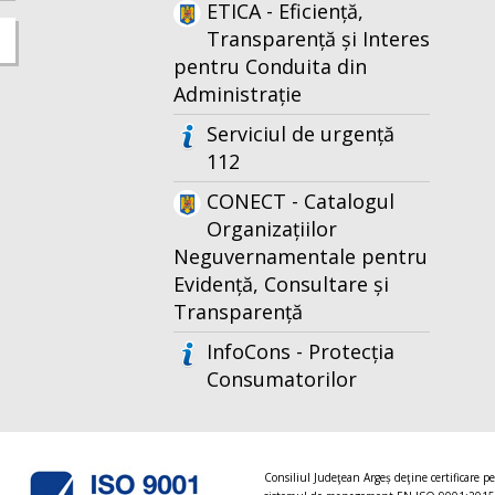
ETICA - Eficiență,
Transparență și Interes
pentru Conduita din
Administrație
Serviciul de urgență
112
CONECT - Catalogul
Organizațiilor
Neguvernamentale pentru
Evidență, Consultare și
Transparență
InfoCons - Protecția
Consumatorilor
Consiliul Judeţean Argeș deţine certificare p