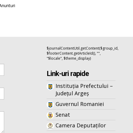
Anunturi
$journalContentUtil.getContent($group_id,
$footerContent.getArticleId(), "",
"$locale", $theme_display)
Link-uri rapide
Instituția Prefectului –
Județul Argeș
Guvernul Romaniei
Senat
Camera Deputaților