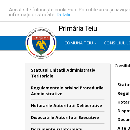
Acest site folosește cookie-uri. Prin utilizarea și navig
informațiilor stocate.
Detalii
Primăria Teiu
COMUNA TEIU
CONSILIUL 
Consiliu
Statutul Unitatii Administrativ
Teritoriale
Statut
Regulamentele privind Procedurile
Regul
Administrative
Hotara
Hotararile Autoritatii Deliberative
Dispoz
Dispozitiile Autoritatii Executive
Docum
Alte 
Documente si Informatii