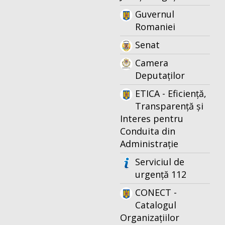
Guvernul
Romaniei
Senat
Camera
Deputaților
ETICA - Eficiență,
Transparență și
Interes pentru
Conduita din
Administrație
Serviciul de
urgență 112
CONECT -
Catalogul
Organizațiilor