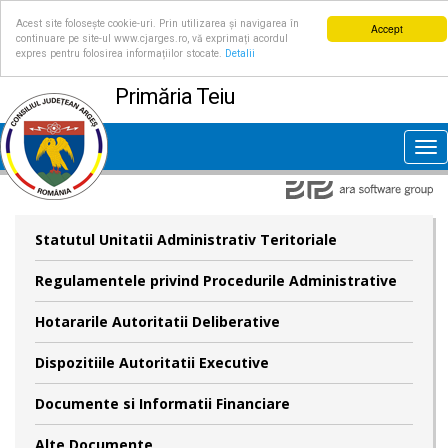
Acest site folosește cookie-uri. Prin utilizarea și navigarea în
Accept
continuare pe site-ul www.cjarges.ro, vă exprimați acordul
expres pentru folosirea informațiilor stocate.
Detalii
Primăria Teiu
Tog
nav
Statutul Unitatii Administrativ Teritoriale
Regulamentele privind Procedurile Administrative
Hotararile Autoritatii Deliberative
Dispozitiile Autoritatii Executive
Documente si Informatii Financiare
Alte Documente