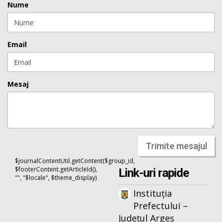
Nume
Email
Mesaj
Trimite mesajul
$journalContentUtil.getContent($group_id,
$footerContent.getArticleId(),
Link-uri rapide
"", "$locale", $theme_display)
Instituția
Prefectului –
Județul Argeș