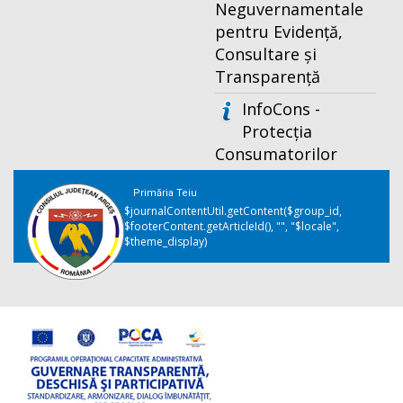
Neguvernamentale
pentru Evidență,
Consultare și
Transparență
InfoCons -
Protecția
Consumatorilor
Primăria Teiu
$journalContentUtil.getContent($group_id,
$footerContent.getArticleId(), "", "$locale",
$theme_display)