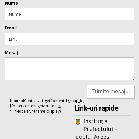
Nume
Email
Mesaj
Trimite mesajul
$journalContentUtil.getContent($group_id,
$footerContent.getArticleId(),
Link-uri rapide
"", "$locale", $theme_display)
Instituția
Prefectului –
Județul Argeș