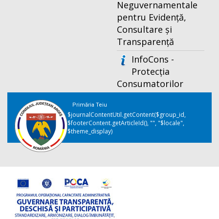
Neguvernamentale
pentru Evidență,
Consultare și
Transparență
InfoCons -
Protecția
Consumatorilor
Primăria Teiu
$journalContentUtil.getContent($group_id,
$footerContent.getArticleId(), "", "$locale",
$theme_display)