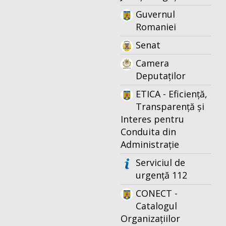
Guvernul
Romaniei
Senat
Camera
Deputaților
ETICA - Eficiență,
Transparență și
Interes pentru
Conduita din
Administrație
Serviciul de
urgență 112
CONECT -
Catalogul
Organizațiilor