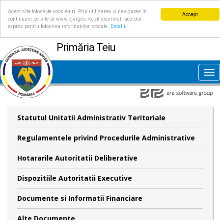
Acest site folosește cookie-uri. Prin utilizarea și navigarea în
Accept
continuare pe site-ul www.cjarges.ro, vă exprimați acordul
expres pentru folosirea informațiilor stocate.
Detalii
Primăria Teiu
Tog
nav
Statutul Unitatii Administrativ Teritoriale
Regulamentele privind Procedurile Administrative
Hotararile Autoritatii Deliberative
Dispozitiile Autoritatii Executive
Documente si Informatii Financiare
Alte Documente