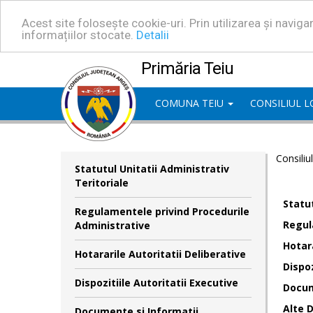
Acest site folosește cookie-uri. Prin utilizarea și navig
informațiilor stocate.
Detalii
Primăria Teiu
COMUNA TEIU
CONSILIUL 
Consiliu
Statutul Unitatii Administrativ
Teritoriale
Statut
Regulamentele privind Procedurile
Regul
Administrative
Hotara
Hotararile Autoritatii Deliberative
Dispoz
Dispozitiile Autoritatii Executive
Docum
Alte 
Documente si Informatii