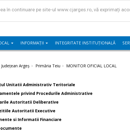
area în continuare pe site-ul www.cjarges.ro, vă exprimați ac
LOCAL
INFORMAȚII
INTEGRITATE INSTITUȚIONALĂ
SER
l Județean Argeș
Primăria Teiu
MONITOR OFICIAL LOCAL
ul Unitatii Administrativ Teritoriale
amentele privind Procedurile Administrative
rile Autoritatii Deliberative
itiile Autoritatii Executive
ente si Informatii Financiare
Documente