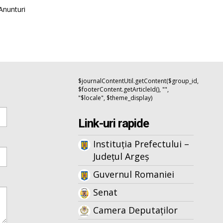
Anunturi
$journalContentUtil.getContent($group_id,
$footerContent.getArticleId(), "",
"$locale", $theme_display)
Link-uri rapide
Instituția Prefectului –
Județul Argeș
Guvernul Romaniei
Senat
Camera Deputaților