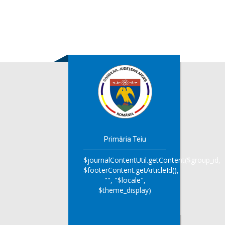
Primăria Teiu
$journalContentUtil.getContent($group_id,
$footerContent.getArticleId(),
"", "$locale",
$theme_display)