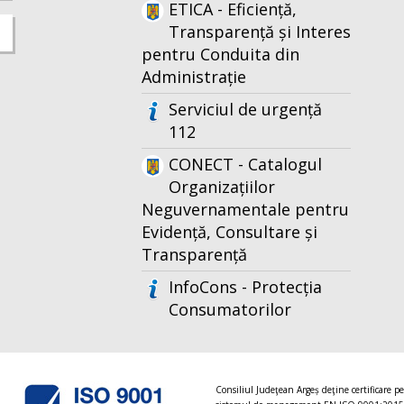
ETICA - Eficiență,
Transparență și Interes
pentru Conduita din
Administrație
Serviciul de urgență
112
CONECT - Catalogul
Organizațiilor
Neguvernamentale pentru
Evidență, Consultare și
Transparență
InfoCons - Protecția
Consumatorilor
Consiliul Judeţean Argeș deţine certificare p