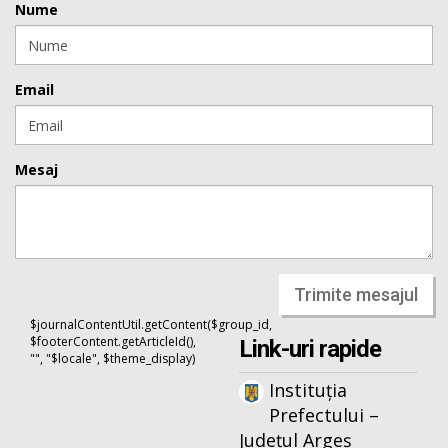
Nume
Email
Mesaj
Trimite mesajul
$journalContentUtil.getContent($group_id,
$footerContent.getArticleId(),
Link-uri rapide
"", "$locale", $theme_display)
Instituția
Prefectului –
Județul Argeș