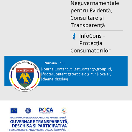
Neguvernamentale
pentru Evidență,
Consultare și
Transparență
InfoCons -
Protecția
Consumatorilor
Primăria Teiu
$journalContentUtil.getContent($group_id,
$footerContent.getArticleId(), "", "$locale",
$theme_display)