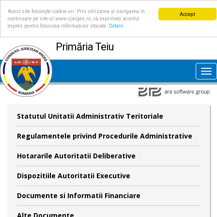
Acest site folosește cookie-uri. Prin utilizarea și navigarea în
Accept
continuare pe site-ul www.cjarges.ro, vă exprimați acordul
expres pentru folosirea informațiilor stocate.
Detalii
Primăria Teiu
Tog
nav
Statutul Unitatii Administrativ Teritoriale
Regulamentele privind Procedurile Administrative
Hotararile Autoritatii Deliberative
Dispozitiile Autoritatii Executive
Documente si Informatii Financiare
Alte Documente