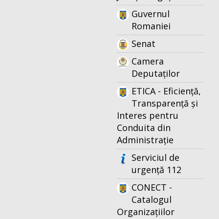
Guvernul
Romaniei
Senat
Camera
Deputaților
ETICA - Eficiență,
Transparență și
Interes pentru
Conduita din
Administrație
Serviciul de
urgență 112
CONECT -
Catalogul
Organizațiilor