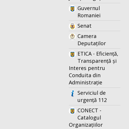
Guvernul
Romaniei
Senat
Camera
Deputaților
ETICA - Eficiență,
Transparență și
Interes pentru
Conduita din
Administrație
Serviciul de
urgență 112
CONECT -
Catalogul
Organizațiilor