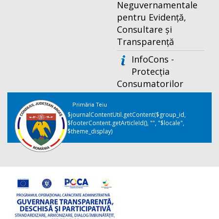
Neguvernamentale
pentru Evidență,
Consultare și
Transparență
InfoCons -
Protecția
Consumatorilor
Primăria Teiu
$journalContentUtil.getContent($group_id,
$footerContent.getArticleId(), "", "$locale",
$theme_display)