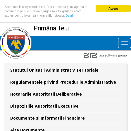
Acest site folosește cookie-uri. Prin utilizarea și navigarea în
Accept
continuare pe site-ul www.cjarges.ro, vă exprimați acordul
expres pentru folosirea informațiilor stocate.
Detalii
Primăria Teiu
Tog
nav
Statutul Unitatii Administrativ Teritoriale
Regulamentele privind Procedurile Administrative
Hotararile Autoritatii Deliberative
Dispozitiile Autoritatii Executive
Documente si Informatii Financiare
Alte Documente