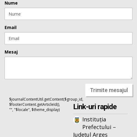
Nume
Email
Mesaj
Trimite mesajul
$journalContentUtil.getContent($group_id,
$footerContent.getArticleId(),
Link-uri rapide
"", "$locale", $theme_display)
Instituția
Prefectului –
Județul Argeș