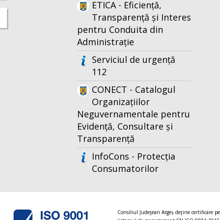
ETICA - Eficiență,
Transparență și Interes
pentru Conduita din
Administrație
Serviciul de urgență
112
CONECT - Catalogul
Organizațiilor
Neguvernamentale pentru
Evidență, Consultare și
Transparență
InfoCons - Protecția
Consumatorilor
Consiliul Judeţean Argeș deţine certificare p