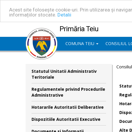
Acest site folosește cookie-uri. Prin utilizarea și navig
informațiilor stocate.
Detalii
Primăria Teiu
COMUNA TEIU
CONSILIUL 
Consiliu
Statutul Unitatii Administrativ
Teritoriale
Statut
Regulamentele privind Procedurile
Regul
Administrative
Hotara
Hotararile Autoritatii Deliberative
Dispoz
Dispozitiile Autoritatii Executive
Docum
Alte 
Documente si Informatii