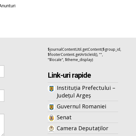
Anunturi
$journalContentUtil.getContent($group_id,
$footerContent.getArticleId(), "",
"$locale", $theme_display)
Link-uri rapide
Instituția Prefectului –
Județul Argeș
Guvernul Romaniei
Senat
Camera Deputaților