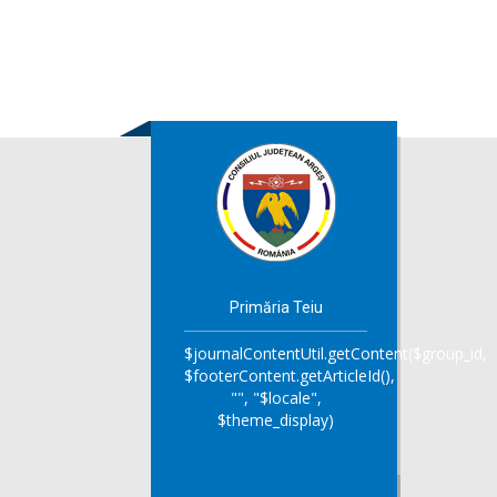
Primăria Teiu
$journalContentUtil.getContent($group_id,
$footerContent.getArticleId(),
"", "$locale",
$theme_display)