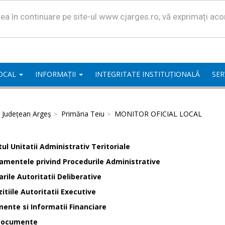
area în continuare pe site-ul www.cjarges.ro, vă exprimați ac
LOCAL
INFORMAȚII
INTEGRITATE INSTITUȚIONALĂ
SER
l Județean Argeș
Primăria Teiu
MONITOR OFICIAL LOCAL
ul Unitatii Administrativ Teritoriale
amentele privind Procedurile Administrative
rile Autoritatii Deliberative
itiile Autoritatii Executive
ente si Informatii Financiare
Documente