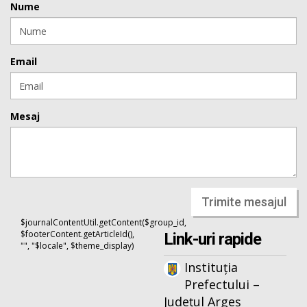
Nume
Email
Mesaj
Trimite mesajul
$journalContentUtil.getContent($group_id,
$footerContent.getArticleId(),
Link-uri rapide
"", "$locale", $theme_display)
Instituția
Prefectului –
Județul Argeș