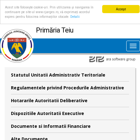
Acest site folosește cookie-uri. Prin utilizarea și navigarea în
Accept
continuare pe site-ul www.cjarges.ro, vă exprimați acordul
expres pentru folosirea informațiilor stocate.
Detalii
Primăria Teiu
Tog
nav
Statutul Unitatii Administrativ Teritoriale
Regulamentele privind Procedurile Administrative
Hotararile Autoritatii Deliberative
Dispozitiile Autoritatii Executive
Documente si Informatii Financiare
Alte Documente