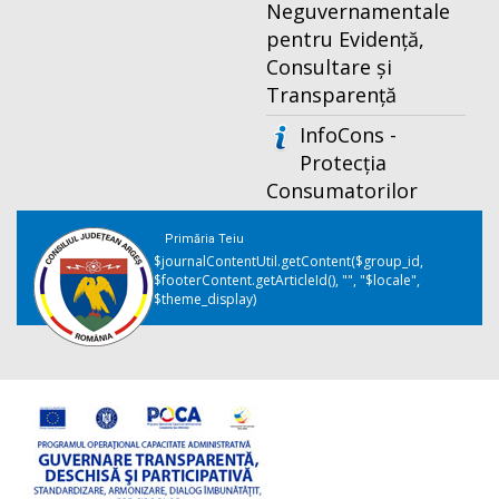
Neguvernamentale
pentru Evidență,
Consultare și
Transparență
InfoCons -
Protecția
Consumatorilor
Primăria Teiu
$journalContentUtil.getContent($group_id,
$footerContent.getArticleId(), "", "$locale",
$theme_display)