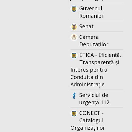
Guvernul
Romaniei
Senat
Camera
Deputaților
ETICA - Eficiență,
Transparență și
Interes pentru
Conduita din
Administrație
Serviciul de
urgență 112
CONECT -
Catalogul
Organizațiilor