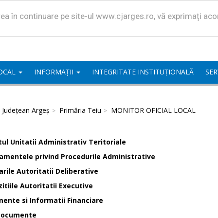
area în continuare pe site-ul www.cjarges.ro, vă exprimați ac
LOCAL
INFORMAȚII
INTEGRITATE INSTITUȚIONALĂ
SER
l Județean Argeș
Primăria Teiu
MONITOR OFICIAL LOCAL
ul Unitatii Administrativ Teritoriale
amentele privind Procedurile Administrative
rile Autoritatii Deliberative
itiile Autoritatii Executive
ente si Informatii Financiare
Documente