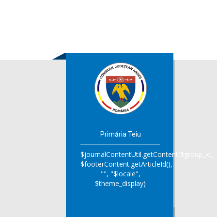
Primăria Teiu
$journalContentUtil.getContent($group_id,
$footerContent.getArticleId(),
"", "$locale",
$theme_display)