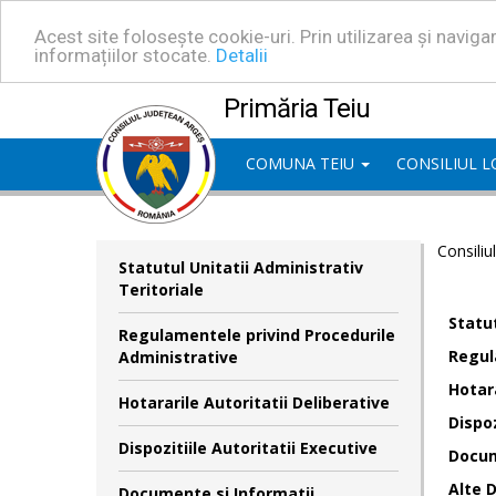
Acest site folosește cookie-uri. Prin utilizarea și navig
informațiilor stocate.
Detalii
Primăria Teiu
COMUNA TEIU
CONSILIUL 
Consiliu
Statutul Unitatii Administrativ
Teritoriale
Statut
Regulamentele privind Procedurile
Regul
Administrative
Hotara
Hotararile Autoritatii Deliberative
Dispoz
Dispozitiile Autoritatii Executive
Docum
Alte 
Documente si Informatii