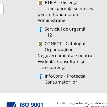
ETICA - Eficiență,
Transparență și Interes
pentru Conduita din
Administrație
Serviciul de urgență
112
CONECT - Catalogul
Organizațiilor
Neguvernamentale pentru
Evidență, Consultare și
Transparență
InfoCons - Protecția
Consumatorilor
Consiliul Judeţean Argeș deţine certificare p