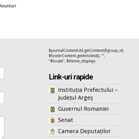
Anunturi
$journalContentUtil.getContent($group_id,
$footerContent.getArticleId(), "",
"$locale", $theme_display)
Link-uri rapide
Instituția Prefectului –
Județul Argeș
Guvernul Romaniei
Senat
Camera Deputaților