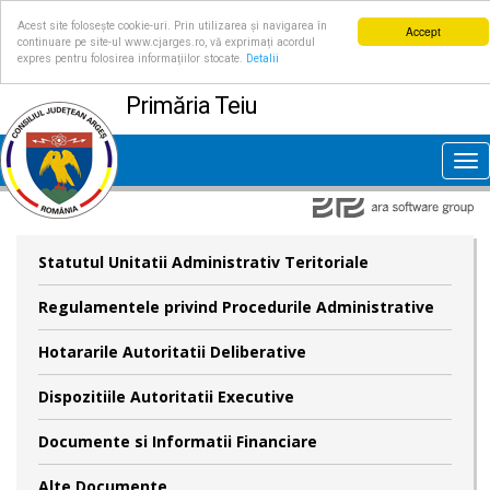
Acest site folosește cookie-uri. Prin utilizarea și navigarea în
Accept
continuare pe site-ul www.cjarges.ro, vă exprimați acordul
expres pentru folosirea informațiilor stocate.
Detalii
Primăria Teiu
Tog
nav
Statutul Unitatii Administrativ Teritoriale
Regulamentele privind Procedurile Administrative
Hotararile Autoritatii Deliberative
Dispozitiile Autoritatii Executive
Documente si Informatii Financiare
Alte Documente