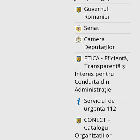
Guvernul
Romaniei
Senat
Camera
Deputaților
ETICA - Eficiență,
Transparență și
Interes pentru
Conduita din
Administrație
Serviciul de
urgență 112
CONECT -
Catalogul
Organizațiilor