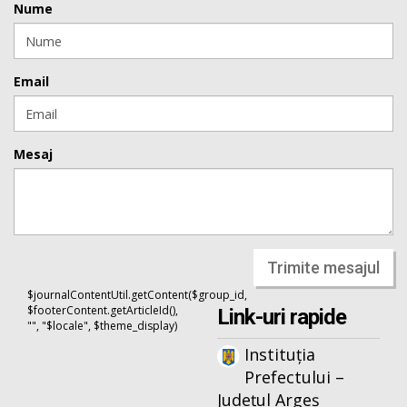
Nume
Email
Mesaj
Trimite mesajul
$journalContentUtil.getContent($group_id,
$footerContent.getArticleId(),
Link-uri rapide
"", "$locale", $theme_display)
Instituția
Prefectului –
Județul Argeș