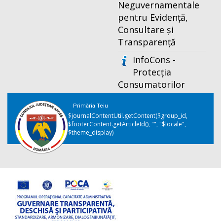
Neguvernamentale
pentru Evidență,
Consultare și
Transparență
InfoCons -
Protecția
Consumatorilor
Primăria Teiu
$journalContentUtil.getContent($group_id,
$footerContent.getArticleId(), "", "$locale",
$theme_display)