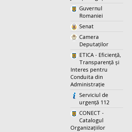
Guvernul
Romaniei
Senat
Camera
Deputaților
ETICA - Eficiență,
Transparență și
Interes pentru
Conduita din
Administrație
Serviciul de
urgență 112
CONECT -
Catalogul
Organizațiilor