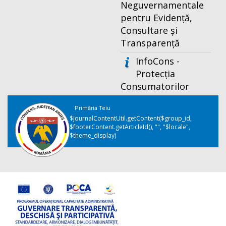
Neguvernamentale
pentru Evidență,
Consultare și
Transparență
InfoCons -
Protecția
Consumatorilor
Primăria Teiu
$journalContentUtil.getContent($group_id,
$footerContent.getArticleId(), "", "$locale",
$theme_display)