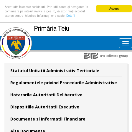
Acest site folosește cookie-uri. Prin utilizarea și navigarea în
Accept
continuare pe site-ul www.cjarges.ro, vă exprimați acordul
expres pentru folosirea informațiilor stocate.
Detalii
Primăria Teiu
Tog
nav
Statutul Unitatii Administrativ Teritoriale
Regulamentele privind Procedurile Administrative
Hotararile Autoritatii Deliberative
Dispozitiile Autoritatii Executive
Documente si Informatii Financiare
Alte Documente