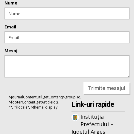
Nume
Email
Mesaj
Trimite mesajul
$journalContentUtil.getContent($group_id,
$footerContent.getArticleId(),
Link-uri rapide
"", "$locale", $theme_display)
Instituția
Prefectului –
Județul Argeș