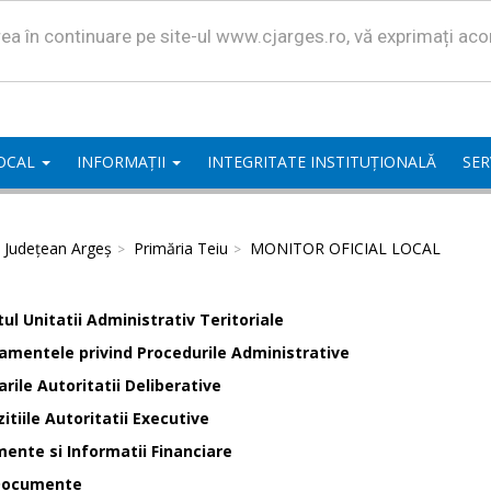
area în continuare pe site-ul www.cjarges.ro, vă exprimați ac
LOCAL
INFORMAȚII
INTEGRITATE INSTITUȚIONALĂ
SER
l Județean Argeș
Primăria Teiu
MONITOR OFICIAL LOCAL
ul Unitatii Administrativ Teritoriale
amentele privind Procedurile Administrative
rile Autoritatii Deliberative
itiile Autoritatii Executive
ente si Informatii Financiare
Documente