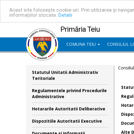
Acest site folosește cookie-uri. Prin utilizarea și navig
informațiilor stocate.
Detalii
Primăria Teiu
COMUNA TEIU
CONSILIUL 
Consiliu
Statutul Unitatii Administrativ
Teritoriale
Statut
Regulamentele privind Procedurile
Regul
Administrative
Hotara
Hotararile Autoritatii Deliberative
Dispoz
Dispozitiile Autoritatii Executive
Docum
Alte 
Documente si Informatii