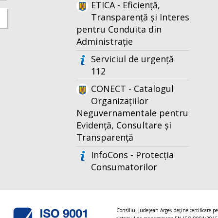
ETICA - Eficiență,
Transparență și Interes
pentru Conduita din
Administrație
Serviciul de urgență
112
CONECT - Catalogul
Organizațiilor
Neguvernamentale pentru
Evidență, Consultare și
Transparență
InfoCons - Protecția
Consumatorilor
Consiliul Judeţean Argeș deţine certificare p