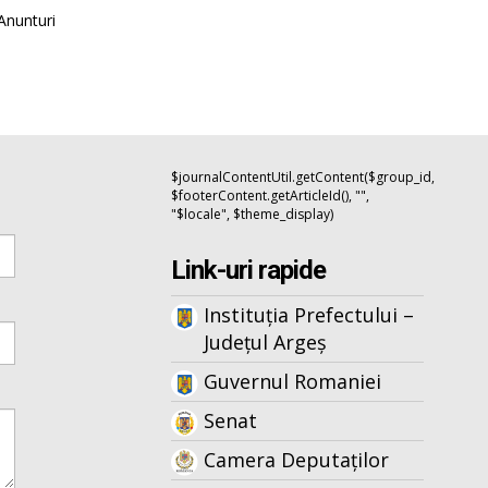
Anunturi
$journalContentUtil.getContent($group_id,
$footerContent.getArticleId(), "",
"$locale", $theme_display)
Link-uri rapide
Instituția Prefectului –
Județul Argeș
Guvernul Romaniei
Senat
Camera Deputaților