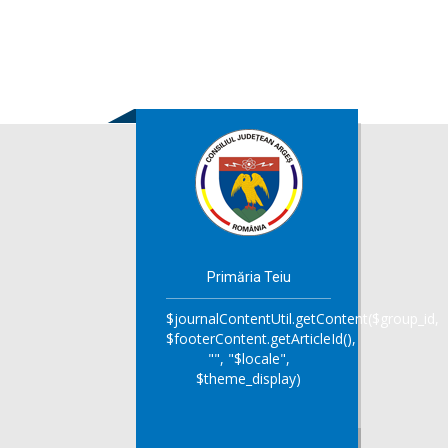
Primăria Teiu
$journalContentUtil.getContent($group_id,
$footerContent.getArticleId(),
"", "$locale",
$theme_display)