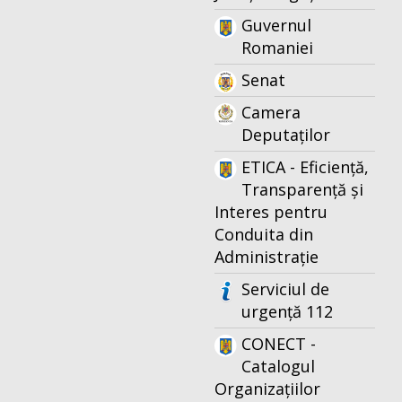
Guvernul
Romaniei
Senat
Camera
Deputaților
ETICA - Eficiență,
Transparență și
Interes pentru
Conduita din
Administrație
Serviciul de
urgență 112
CONECT -
Catalogul
Organizațiilor