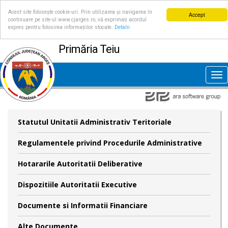
Acest site folosește cookie-uri. Prin utilizarea și navigarea în
Accept
continuare pe site-ul www.cjarges.ro, vă exprimați acordul
expres pentru folosirea informațiilor stocate.
Detalii
Primăria Teiu
Tog
nav
Statutul Unitatii Administrativ Teritoriale
Regulamentele privind Procedurile Administrative
Hotararile Autoritatii Deliberative
Dispozitiile Autoritatii Executive
Documente si Informatii Financiare
Alte Documente