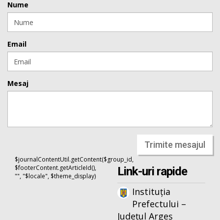
Nume
Email
Mesaj
Trimite mesajul
$journalContentUtil.getContent($group_id,
$footerContent.getArticleId(),
Link-uri rapide
"", "$locale", $theme_display)
Instituția
Prefectului –
Județul Argeș