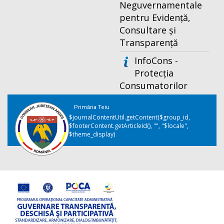
Neguvernamentale
pentru Evidență,
Consultare și
Transparență
InfoCons -
Protecția
Consumatorilor
Primăria Teiu
$journalContentUtil.getContent($group_id,
$footerContent.getArticleId(), "", "$locale",
$theme_display)