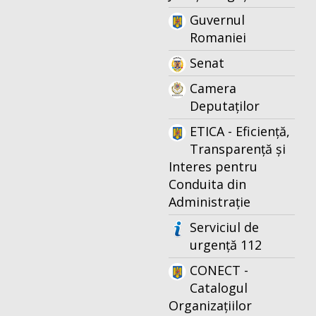
Guvernul
Romaniei
Senat
Camera
Deputaților
ETICA - Eficiență,
Transparență și
Interes pentru
Conduita din
Administrație
Serviciul de
urgență 112
CONECT -
Catalogul
Organizațiilor