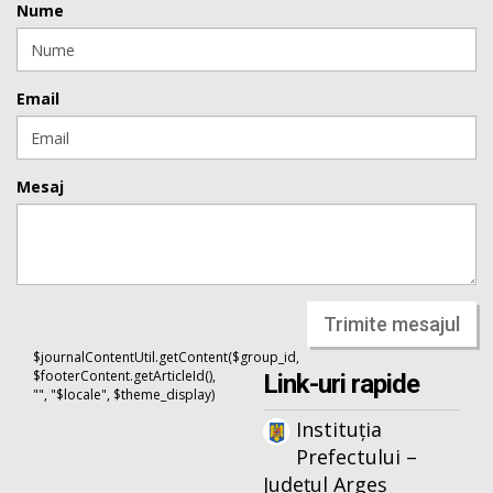
Nume
Email
Mesaj
Trimite mesajul
$journalContentUtil.getContent($group_id,
$footerContent.getArticleId(),
Link-uri rapide
"", "$locale", $theme_display)
Instituția
Prefectului –
Județul Argeș