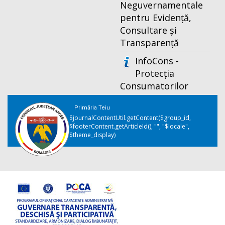
Neguvernamentale
pentru Evidență,
Consultare și
Transparență
InfoCons -
Protecția
Consumatorilor
Primăria Teiu
$journalContentUtil.getContent($group_id,
$footerContent.getArticleId(), "", "$locale",
$theme_display)