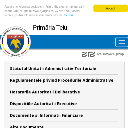
Acest site folosește cookie-uri. Prin utilizarea și navigarea în
Accept
continuare pe site-ul www.cjarges.ro, vă exprimați acordul
expres pentru folosirea informațiilor stocate.
Detalii
Primăria Teiu
Tog
nav
Statutul Unitatii Administrativ Teritoriale
Regulamentele privind Procedurile Administrative
Hotararile Autoritatii Deliberative
Dispozitiile Autoritatii Executive
Documente si Informatii Financiare
Alte Documente