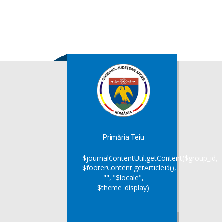
Primăria Teiu
$journalContentUtil.getContent($group_id,
$footerContent.getArticleId(),
"", "$locale",
$theme_display)