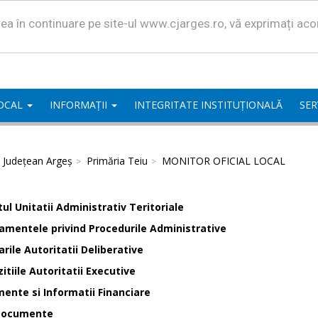
area în continuare pe site-ul www.cjarges.ro, vă exprimați ac
LOCAL
INFORMAȚII
INTEGRITATE INSTITUȚIONALĂ
SER
l Județean Argeș
Primăria Teiu
MONITOR OFICIAL LOCAL
ul Unitatii Administrativ Teritoriale
amentele privind Procedurile Administrative
rile Autoritatii Deliberative
itiile Autoritatii Executive
ente si Informatii Financiare
Documente