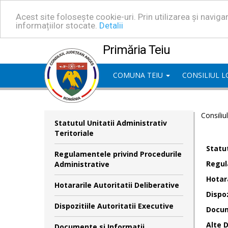
Acest site folosește cookie-uri. Prin utilizarea și navig
informațiilor stocate.
Detalii
Primăria Teiu
COMUNA TEIU
CONSILIUL 
Consiliu
Statutul Unitatii Administrativ
Teritoriale
Statut
Regulamentele privind Procedurile
Regul
Administrative
Hotara
Hotararile Autoritatii Deliberative
Dispoz
Dispozitiile Autoritatii Executive
Docum
Alte 
Documente si Informatii