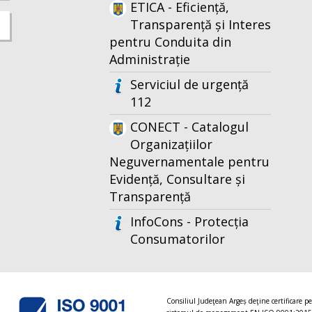
ETICA - Eficiență,
Transparență și Interes
pentru Conduita din
Administrație
Serviciul de urgență
112
CONECT - Catalogul
Organizațiilor
Neguvernamentale pentru
Evidență, Consultare și
Transparență
InfoCons - Protecția
Consumatorilor
Consiliul Judeţean Argeș deţine certificare p