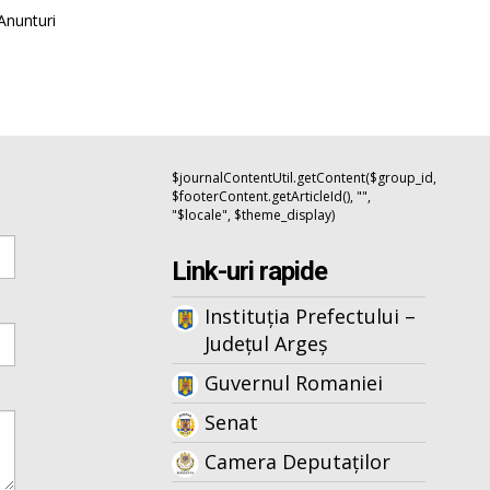
Anunturi
$journalContentUtil.getContent($group_id,
$footerContent.getArticleId(), "",
"$locale", $theme_display)
Link-uri rapide
Instituția Prefectului –
Județul Argeș
Guvernul Romaniei
Senat
Camera Deputaților