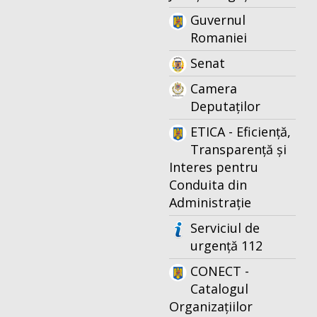
Guvernul
Romaniei
Senat
Camera
Deputaților
ETICA - Eficiență,
Transparență și
Interes pentru
Conduita din
Administrație
Serviciul de
urgență 112
CONECT -
Catalogul
Organizațiilor