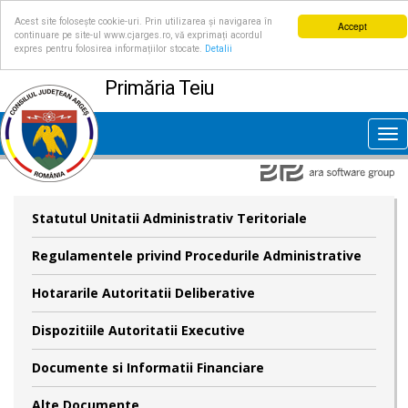
Acest site folosește cookie-uri. Prin utilizarea și navigarea în
Accept
continuare pe site-ul www.cjarges.ro, vă exprimați acordul
expres pentru folosirea informațiilor stocate.
Detalii
Primăria Teiu
Tog
nav
Statutul Unitatii Administrativ Teritoriale
Regulamentele privind Procedurile Administrative
Hotararile Autoritatii Deliberative
Dispozitiile Autoritatii Executive
Documente si Informatii Financiare
Alte Documente