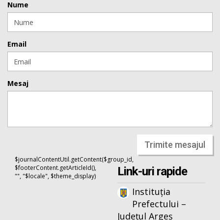
Nume
Email
Mesaj
Trimite mesajul
$journalContentUtil.getContent($group_id,
$footerContent.getArticleId(),
Link-uri rapide
"", "$locale", $theme_display)
Instituția
Prefectului –
Județul Argeș