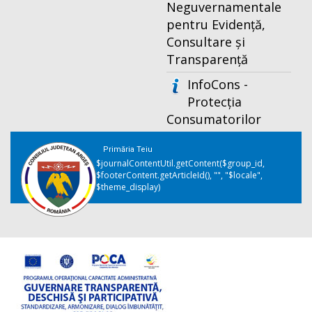
Neguvernamentale
pentru Evidență,
Consultare și
Transparență
InfoCons -
Protecția
Consumatorilor
Primăria Teiu
$journalContentUtil.getContent($group_id,
$footerContent.getArticleId(), "", "$locale",
$theme_display)