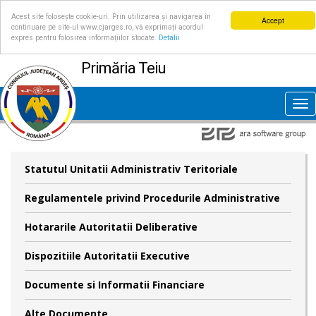
Acest site folosește cookie-uri. Prin utilizarea și navigarea în
Accept
continuare pe site-ul www.cjarges.ro, vă exprimați acordul
expres pentru folosirea informațiilor stocate.
Detalii
Primăria Teiu
Tog
nav
Statutul Unitatii Administrativ Teritoriale
Regulamentele privind Procedurile Administrative
Hotararile Autoritatii Deliberative
Dispozitiile Autoritatii Executive
Documente si Informatii Financiare
Alte Documente