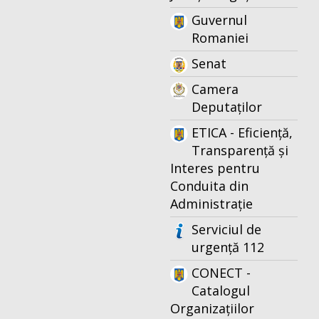
Guvernul
Romaniei
Senat
Camera
Deputaților
ETICA - Eficiență,
Transparență și
Interes pentru
Conduita din
Administrație
Serviciul de
urgență 112
CONECT -
Catalogul
Organizațiilor