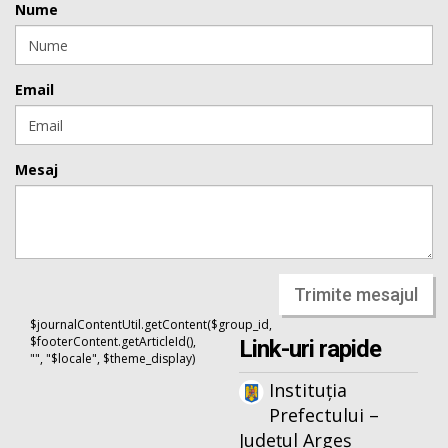
Nume
Email
Mesaj
Trimite mesajul
$journalContentUtil.getContent($group_id,
$footerContent.getArticleId(),
Link-uri rapide
"", "$locale", $theme_display)
Instituția
Prefectului –
Județul Argeș