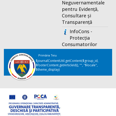
Neguvernamentale
pentru Evidență,
Consultare și
Transparență
InfoCons -
Protecția
Consumatorilor
Primăria Teiu
$journalContentUtil.getContent($group_id,
$footerContent.getArticleId(), "", "$locale",
$theme_display)