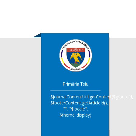
Primăria Teiu
$journalContentUtil.getContent($group_id,
$footerContent.getArticleId(),
"", "$locale",
$theme_display)