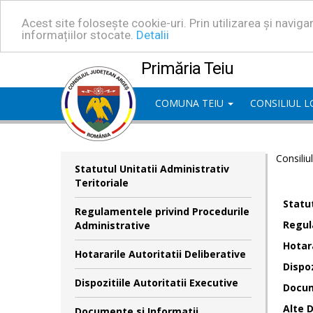
Acest site folosește cookie-uri. Prin utilizarea și navig
informațiilor stocate.
Detalii
Primăria Teiu
COMUNA TEIU
CONSILIUL 
Consiliu
Statutul Unitatii Administrativ
Teritoriale
Statut
Regulamentele privind Procedurile
Regul
Administrative
Hotara
Hotararile Autoritatii Deliberative
Dispoz
Dispozitiile Autoritatii Executive
Docum
Alte 
Documente si Informatii