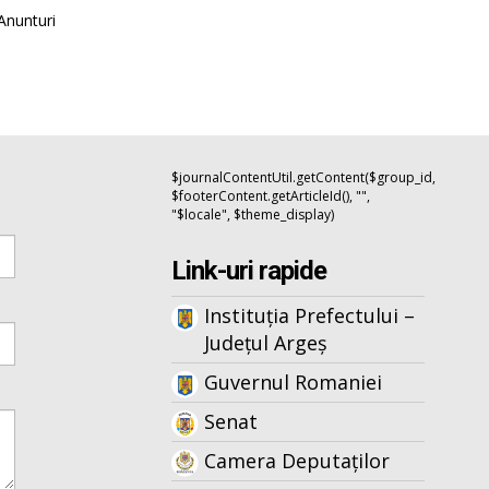
Anunturi
$journalContentUtil.getContent($group_id,
$footerContent.getArticleId(), "",
"$locale", $theme_display)
Link-uri rapide
Instituția Prefectului –
Județul Argeș
Guvernul Romaniei
Senat
Camera Deputaților