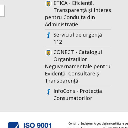
ETICA - Eficiență,
Transparență și Interes
pentru Conduita din
Administrație
Serviciul de urgență
112
CONECT - Catalogul
Organizațiilor
Neguvernamentale pentru
Evidență, Consultare și
Transparență
InfoCons - Protecția
Consumatorilor
Consiliul Judeţean Argeș deţine certificare p