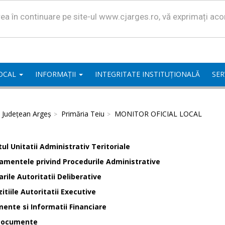
area în continuare pe site-ul www.cjarges.ro, vă exprimați ac
LOCAL
INFORMAȚII
INTEGRITATE INSTITUȚIONALĂ
SER
l Județean Argeș
Primăria Teiu
MONITOR OFICIAL LOCAL
ul Unitatii Administrativ Teritoriale
amentele privind Procedurile Administrative
rile Autoritatii Deliberative
itiile Autoritatii Executive
ente si Informatii Financiare
Documente