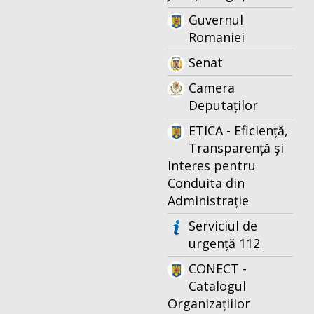
Guvernul
Romaniei
Senat
Camera
Deputaților
ETICA - Eficiență,
Transparență și
Interes pentru
Conduita din
Administrație
Serviciul de
urgență 112
CONECT -
Catalogul
Organizațiilor