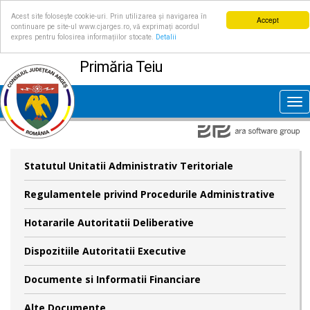
Acest site folosește cookie-uri. Prin utilizarea și navigarea în
Accept
continuare pe site-ul www.cjarges.ro, vă exprimați acordul
expres pentru folosirea informațiilor stocate.
Detalii
Primăria Teiu
Tog
nav
Statutul Unitatii Administrativ Teritoriale
Regulamentele privind Procedurile Administrative
Hotararile Autoritatii Deliberative
Dispozitiile Autoritatii Executive
Documente si Informatii Financiare
Alte Documente