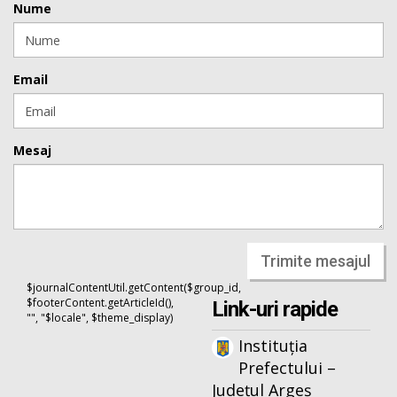
Nume
Email
Mesaj
Trimite mesajul
$journalContentUtil.getContent($group_id,
$footerContent.getArticleId(),
Link-uri rapide
"", "$locale", $theme_display)
Instituția
Prefectului –
Județul Argeș