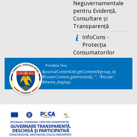
Neguvernamentale
pentru Evidență,
Consultare și
Transparență
InfoCons -
Protecția
Consumatorilor
Primăria Teiu
$journalContentUtil.getContent($group_id,
$footerContent.getArticleId(), "", "$locale",
$theme_display)